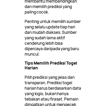
membantu membandingkan
dan memilih prediksi yang
paling cocok.
Penting untuk memilih sumber
yang selalu update tiap hari
dan mudah diakses. Sumber
yang sudah lama aktif
cenderung lebih bisa
dipercaya daripada yang baru
muncul.
Tips Memilih Prediksi Togel
Harian
Pilih prediksi yang jelas dan
transparan. Prediksi togel
harian harus berdasarkan data
yang logis, bukan hanya
tebakan atau firasat. Pemain
diingatkan untuk mengecek