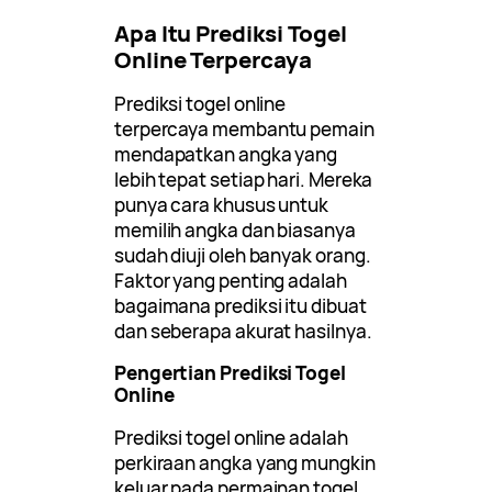
Apa Itu Prediksi Togel
Online Terpercaya
Prediksi togel online
terpercaya membantu pemain
mendapatkan angka yang
lebih tepat setiap hari. Mereka
punya cara khusus untuk
memilih angka dan biasanya
sudah diuji oleh banyak orang.
Faktor yang penting adalah
bagaimana prediksi itu dibuat
dan seberapa akurat hasilnya.
Pengertian Prediksi Togel
Online
Prediksi togel online adalah
perkiraan angka yang mungkin
keluar pada permainan togel