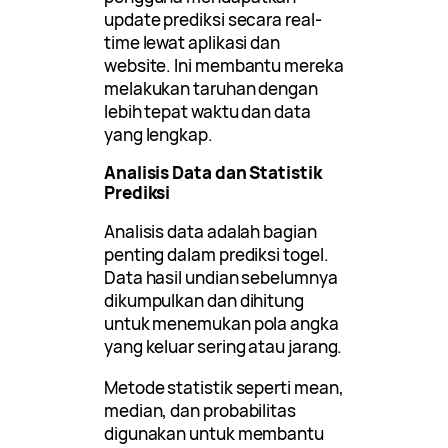
update prediksi secara real-
time lewat aplikasi dan
website. Ini membantu mereka
melakukan taruhan dengan
lebih tepat waktu dan data
yang lengkap.
Analisis Data dan Statistik
Prediksi
Analisis data adalah bagian
penting dalam prediksi togel.
Data hasil undian sebelumnya
dikumpulkan dan dihitung
untuk menemukan pola angka
yang keluar sering atau jarang.
Metode statistik seperti mean,
median, dan probabilitas
digunakan untuk membantu