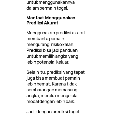
untuk menggunakannya
dalam bermain togel.
Manfaat Menggunakan
Prediksi Akurat
Menggunakan prediksi akurat
membantu pemain
mengurangi risiko kalah.
Prediksi bisa jadi panduan
untuk memilih angka yang
lebih potensial keluar.
Selain itu, prediksi yang tepat
juga bisa membuat pemain
lebih hemat. Karena tidak
sembarangan memasang
angka, mereka mengelola
modal dengan lebih baik.
Jadi, dengan prediksi togel