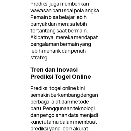
Prediksi juga memberikan
wawasan baru soal pola angka.
Pemain bisa belajar lebih
banyak dan merasa lebih
tertantang saat bermain.
Akibatnya, mereka mendapat
pengalaman bermain yang
lebih menarik dan penuh
strategi.
Tren dan Inovasi
Prediksi Togel Online
Prediksi togel online kini
semakin berkembang dengan
berbagai alat dan metode
baru. Penggunaan teknologi
dan pengolahan data menjadi
kunci utama dalam membuat
prediksi yang lebih akurat.