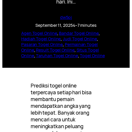
hari. Ini…
dw5oj
September 11, 2025
4–7 minutes
Agen Togel Online
, 
Bandar Togel Online
, 
Hadiah Togel Online
, 
Judi Togel Online
, 
Pasaran Togel Online
, 
Permainan Togel
Online
, 
Result Togel Online
, 
Situs Togel
Online
, 
Taruhan Togel Online
, 
Togel Online
Prediksi togel online
terpercaya setiap hari bisa
membantu pemain
mendapatkan angka yang
lebih tepat. Banyak orang
mencari cara untuk
meningkatkan peluang