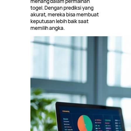
menang dalam permainan
togel. Dengan prediksi yang
akurat, mereka bisa membuat
keputusan lebih baik saat
memilih angka.