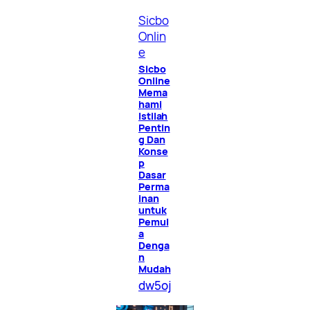
Sicbo
Onlin
e
Sicbo
Online
Mema
hami
Istilah
Pentin
g Dan
Konse
p
Dasar
Perma
inan
untuk
Pemul
a
Denga
n
Mudah
dw5oj