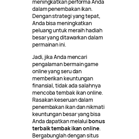
meningkatkan performa Anda
dalam penembakan ikan.
Dengan strategi yang tepat,
Anda bisa meningkatkan
peluang untuk meraih hadiah
besar yang ditawarkan dalam
permainan ini.
Jadi, jika Anda mencari
pengalaman bermain game
online yang seru dan
memberikan keuntungan
finansial, tidak ada salahnya
mencoba tembak ikan online.
Rasakan keseruan dalam
penembakan ikan dan nikmati
keuntungan besar yang bisa
Anda dapatkan melalui
bonus
terbaik tembak ikan online
.
Bergabunglah dengan situs