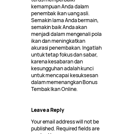
kemampuan Anda dalam
penembak ikan uang asli.
Semakin lama Anda bermain,
semakin baik Anda akan
menjadi dalam mengenali pola
ikan dan meningkatkan
akurasi penembakan. Ingatlah
untuk tetap fokus dan sabar,
karena kesabaran dan
kesungguhan adalah kunci
untuk mencapai kesuksesan
dalam memenangkan Bonus
Tembak Ikan Online.
Leave a Reply
Your email address will not be
published.
Required fields are