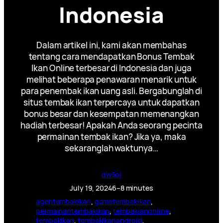
Indonesia
Dalam artikel ini, kami akan membahas
tentang cara mendapatkan Bonus Tembak
Ikan Online terbesar di Indonesia dan juga
melihat beberapa penawaran menarik untuk
para penembak ikan uang asli. Bergabunglah di
situs tembak ikan terpercaya untuk dapatkan
bonus besar dan kesempatan memenangkan
hadiah terbesar! Apakah Anda seorang pecinta
permainan tembak ikan? Jika ya, maka
sekaranglah waktunya…
dw5oj
July 19, 2024
6–8 minutes
agentembakikan
, 
gametembakikan
, 
permainantembakikan
, 
tembakianonline
, 
tembakikan
, 
tembakikanandroid
, 