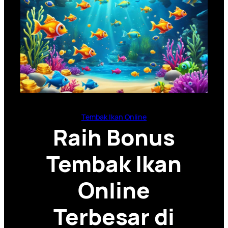
Tembak Ikan Online
Raih Bonus
Tembak Ikan
Online
Terbesar di