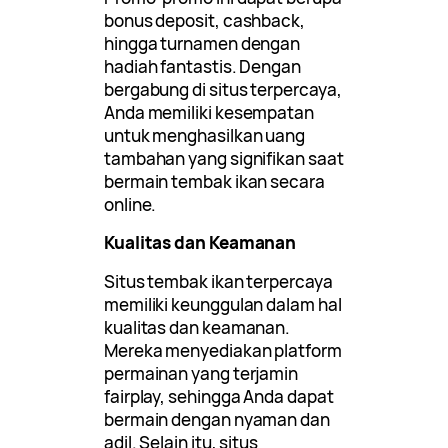
bonus deposit, cashback,
hingga turnamen dengan
hadiah fantastis. Dengan
bergabung di situs terpercaya,
Anda memiliki kesempatan
untuk menghasilkan uang
tambahan yang signifikan saat
bermain tembak ikan secara
online.
Kualitas dan Keamanan
Situs tembak ikan terpercaya
memiliki keunggulan dalam hal
kualitas dan keamanan.
Mereka menyediakan platform
permainan yang terjamin
fairplay, sehingga Anda dapat
bermain dengan nyaman dan
adil. Selain itu, situs