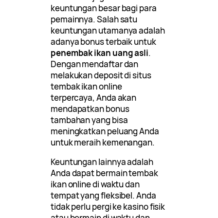
keuntungan besar bagi para
pemainnya. Salah satu
keuntungan utamanya adalah
adanya bonus terbaik untuk
penembak ikan uang asli
.
Dengan mendaftar dan
melakukan deposit di situs
tembak ikan online
terpercaya, Anda akan
mendapatkan bonus
tambahan yang bisa
meningkatkan peluang Anda
untuk meraih kemenangan.
Keuntungan lainnya adalah
Anda dapat bermain tembak
ikan online di waktu dan
tempat yang fleksibel. Anda
tidak perlu pergi ke kasino fisik
atau bermain di waktu dan