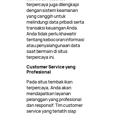
terpercaya juga dilengkapi
dengan sistem keamanan
yang canggih untuk
melindungi data pribadi serta
transaksi keuangan Anda.
Anda tidak perlu khawatir
tentang kebocoran informasi
atau penyalahgunaan data
saat bermain di situs
terpercaya ini.
Customer Service yang
Profesional
Pada situs tembak ikan
terpercaya, Anda akan
mendapatkan layanan
pelanggan yang profesional
dan responsif. Tim customer
service yang terlatih siap