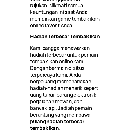
rujukan. Nikmati semua
keuntungan ini saat Anda
memainkan game tembak ikan
online favorit Anda.
Hadiah Terbesar Tembak Ikan
Kami bangga menawarkan
hadiah terbesar untuk pemain
tembak ikan online kami.
Dengan bermain di situs
terpercaya kami, Anda
berpeluang memenangkan
hadiah-hadiah menarik seperti
uang tunai, barang elektronik,
perjalanan mewah, dan
banyak lagi. Jadilah pemain
beruntung yang membawa
pulang
hadiah terbesar
tembak ikan
.