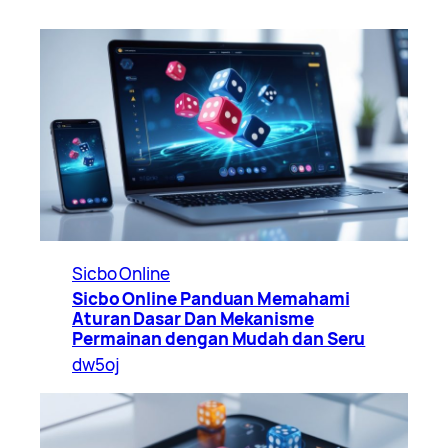
Sicbo Online
Sicbo Online Panduan Memahami
Aturan Dasar Dan Mekanisme
Permainan dengan Mudah dan Seru
dw5oj