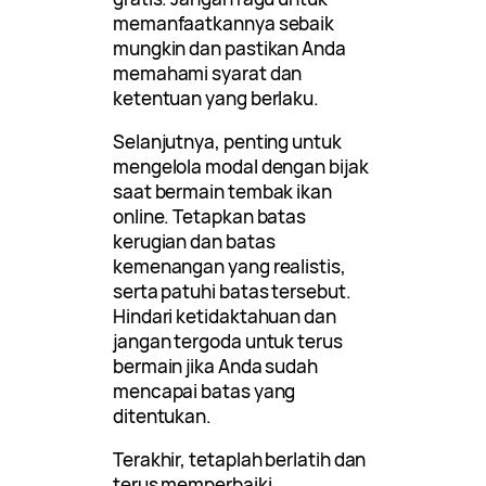
memanfaatkannya sebaik
mungkin dan pastikan Anda
memahami syarat dan
ketentuan yang berlaku.
Selanjutnya, penting untuk
mengelola modal dengan bijak
saat bermain tembak ikan
online. Tetapkan batas
kerugian dan batas
kemenangan yang realistis,
serta patuhi batas tersebut.
Hindari ketidaktahuan dan
jangan tergoda untuk terus
bermain jika Anda sudah
mencapai batas yang
ditentukan.
Terakhir, tetaplah berlatih dan
terus memperbaiki