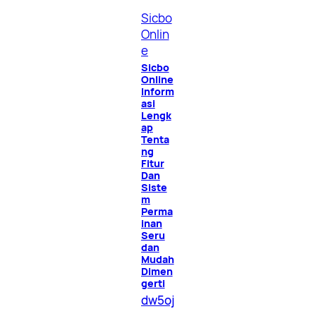
Sicbo
Onlin
e
Sicbo
Online
Inform
asi
Lengk
ap
Tenta
ng
Fitur
Dan
Siste
m
Perma
inan
Seru
dan
Mudah
Dimen
gerti
dw5oj