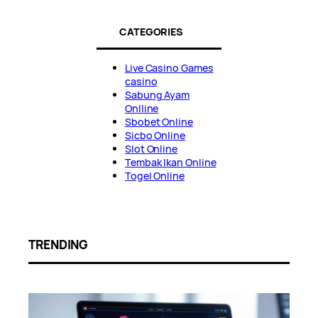
CATEGORIES
Live Casino Games
casino
Sabung Ayam
Onlline
Sbobet Online
Sicbo Online
Slot Online
Tembak Ikan Online
Togel Online
TRENDING