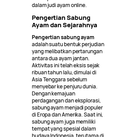
dalam judi ayam online.
Pengertian Sabung
Ayam dan Sejarahnya
Pengertian sabung ayam
adalah suatu bentuk perjudian
yang melibatkan pertarungan
antara dua ayam jantan.
Aktivitas ini telah eksis sejak
ribuan tahun lalu, dimulai di
Asia Tenggara sebelum
menyebar ke penjuru dunia.
Dengan kemajuan
perdagangan dan eksplorasi,
sabung ayam menjadi populer
di Eropa dan Amerika. Saat ini,
sabung ayam juga memiliki
tempat yang spesial dalam
budaya Indonesia, terutama di