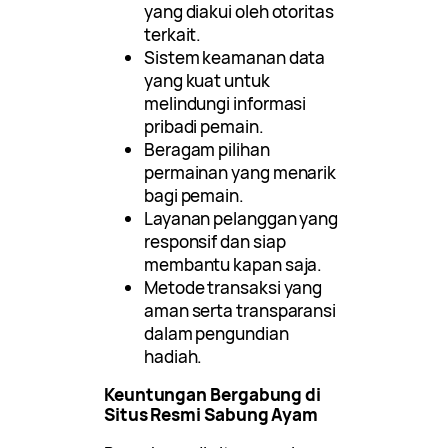
yang diakui oleh otoritas
terkait.
Sistem keamanan data
yang kuat untuk
melindungi informasi
pribadi pemain.
Beragam pilihan
permainan yang menarik
bagi pemain.
Layanan pelanggan yang
responsif dan siap
membantu kapan saja.
Metode transaksi yang
aman serta transparansi
dalam pengundian
hadiah.
Keuntungan Bergabung di
Situs Resmi Sabung Ayam