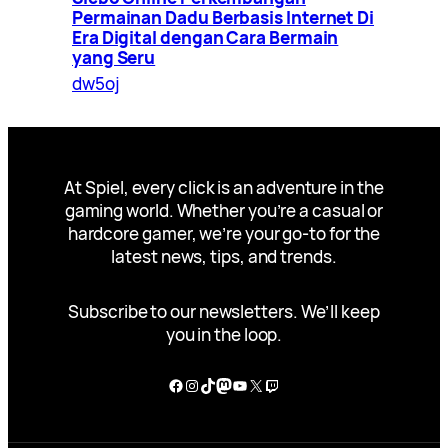
Permainan Dadu Berbasis Internet Di
Era Digital dengan Cara Bermain
yang Seru
dw5oj
At Spiel, every click is an adventure in the
gaming world. Whether you’re a casual or
hardcore gamer, we’re your go-to for the
latest news, tips, and trends.
Subscribe to our newsletters. We’ll keep
you in the loop.
Facebook
Instagram
TikTok
Mastodon
YouTube
X
Twitch