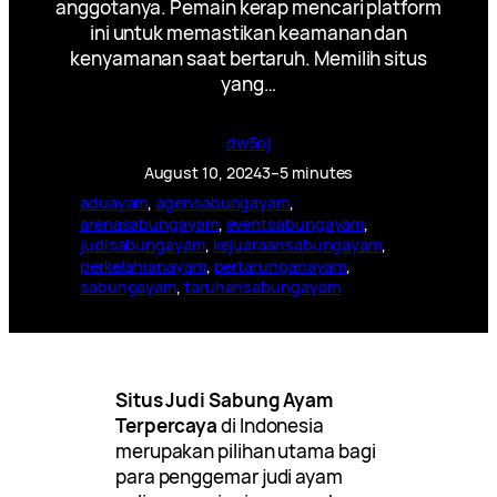
anggotanya. Pemain kerap mencari platform
ini untuk memastikan keamanan dan
kenyamanan saat bertaruh. Memilih situs
yang…
dw5oj
August 10, 2024
3–5 minutes
aduayam
, 
agensabungayam
, 
arenasabungayam
, 
eventsabungayam
, 
judisabungayam
, 
kejuaraansabungayam
, 
perkelahianayam
, 
pertarunganayam
, 
sabungayam
, 
taruhansabungayam
Situs Judi Sabung Ayam
Terpercaya
di Indonesia
merupakan pilihan utama bagi
para penggemar judi ayam