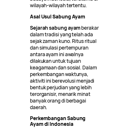
wilayah-wilayah tertentu.
Asal Usul Sabung Ayam
Sejarah sabung ayam
berakar
dalam tradisi yang telah ada
sejak zaman kuno. Ritus ritual
dan simulasi pertempuran
antara ayam ini awalnya
dilakukan untuk tujuan
keagamaan dan sosial. Dalam
perkembangan waktunya,
aktiviti ini berevolusi menjadi
bentuk perjudian yang lebih
terorganisir, menarik minat
banyak orang di berbagai
daerah.
Perkembangan Sabung
Ayam di Indonesia