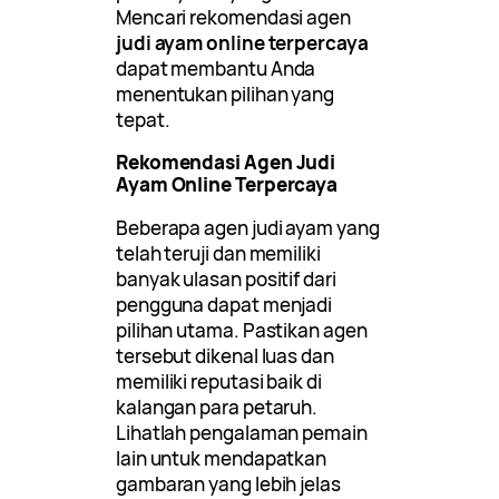
Mencari rekomendasi agen
judi ayam online terpercaya
dapat membantu Anda
menentukan pilihan yang
tepat.
Rekomendasi Agen Judi
Ayam Online Terpercaya
Beberapa agen judi ayam yang
telah teruji dan memiliki
banyak ulasan positif dari
pengguna dapat menjadi
pilihan utama. Pastikan agen
tersebut dikenal luas dan
memiliki reputasi baik di
kalangan para petaruh.
Lihatlah pengalaman pemain
lain untuk mendapatkan
gambaran yang lebih jelas