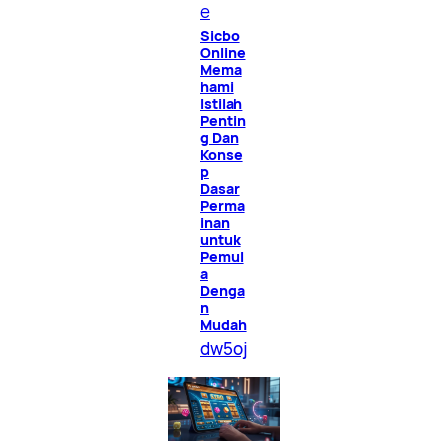
e
Sicbo
Online
Mema
hami
Istilah
Pentin
g Dan
Konse
p
Dasar
Perma
inan
untuk
Pemul
a
Denga
n
Mudah
dw5oj