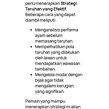
perlu menerapkan
Strategi
Taruhan yang Efektif
.
Beberapa cara yang dapat
diambil meliputi:
Menganalisis performa
ayam sebelum
memasang taruhan.
Memperhatikan pola
taruhan yang dilakukan
oleh lawan untuk
mendapatkan wawasan
tambahan.
Mengelola modal dengan
bijak agar tidak
mengalami kerugian
yang signifikan.
Pemain yang mampu
menerapkan strategi ini akan