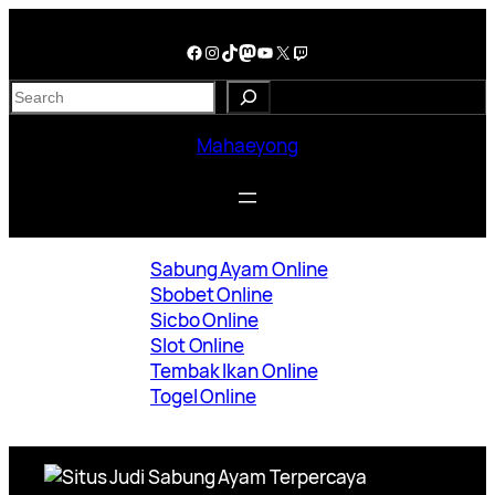
Skip
to
Facebook
Instagram
TikTok
Mastodon
YouTube
X
Twitch
content
S
e
a
Mahaeyong
r
c
h
Sabung Ayam Online
Sbobet Online
Sicbo Online
Slot Online
Tembak Ikan Online
Togel Online