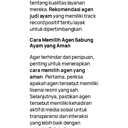
tentang kualitas layanan
mereka.
Rekomendasi agen
judi ayam
yang memiliki track
record positif tentu layak
untuk dipertimbangkan.
Cara Memilih Agen Sabung
Ayam yang Aman
Agar terhindar dari penipuan,
penting untuk menerapkan
cara memilih agen yang
aman
. Pertama, periksa
apakah agen tersebut memiliki
lisensi resmi yang sah.
Selanjutnya, pastikan agen
tersebut memiliki kehadiran
aktif di media sosial untuk
transparansi dan interaksi
yang lebih baik dengan