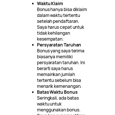
Waktu Klaim
Bonus hanya bisa diklaim
dalam waktu tertentu
setelah pendaftaran.
Saya harus cepat untuk
tidak kehilangan
kesempatan.
Persyaratan Taruhan
Bonus yang saya terima
biasanya memiliki
persyaratan taruhan. Ini
berarti saya harus
memainkan jumlah
tertentu sebelum bisa
menarik kemenangan.
Batas Waktu Bonus
Seringkali, ada batas
waktu untuk
menggunakan bonus.