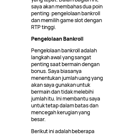
saya akan membahas dua poin
penting: pengelolaan bankroll
dan memilih game slot dengan
RTP tinggi.
Pengelolaan Bankroll
Pengelolaan bankroll adalah
langkah awal yang sangat
penting saat bermain dengan
bonus. Saya biasanya
menentukan jumlah uang yang
akan saya gunakan untuk
bermain dan tidak melebihi
jumlah itu. Ini membantu saya
untuk tetap dalam batas dan
mencegah kerugian yang
besar.
Berikut ini adalah beberapa