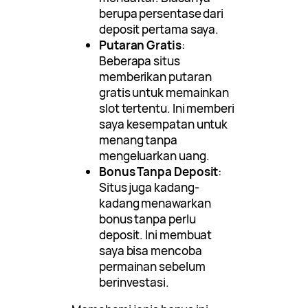
berupa persentase dari
deposit pertama saya.
Putaran Gratis
:
Beberapa situs
memberikan putaran
gratis untuk memainkan
slot tertentu. Ini memberi
saya kesempatan untuk
menang tanpa
mengeluarkan uang.
Bonus Tanpa Deposit
:
Situs juga kadang-
kadang menawarkan
bonus tanpa perlu
deposit. Ini membuat
saya bisa mencoba
permainan sebelum
berinvestasi.