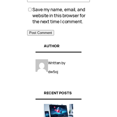
Save my name, email, and
website in this browser for
the next time I comment.
AUTHOR
Written by
dw5oj
RECENT POSTS