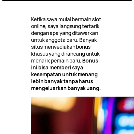
Ketika saya mulai bermain slot
online, saya langsung tertarik
dengan apa yang ditawarkan
untuk anggota baru. Banyak
situs menyediakan bonus
khusus yang dirancang untuk
menarik pemain baru.
Bonus
ini bisa memberi saya
kesempatan untuk menang
lebih banyak tanpa harus
mengeluarkan banyak uang.