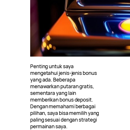
Penting untuk saya
mengetahui jenis-jenis bonus
yang ada. Beberapa
menawarkan putaran gratis,
sementara yang lain
memberikan bonus deposit.
Dengan memahami berbagai
pilihan, saya bisa memilih yang
paling sesuai dengan strategi
permainan saya.