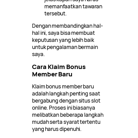
memanfaatkan tawaran
tersebut.
Dengan membandingkan hal-
hal ini, saya bisa membuat
keputusan yang lebih baik
untuk pengalaman bermain
saya.
Cara Klaim Bonus
Member Baru
Klaim bonus member baru
adalah langkah penting saat
bergabung dengan situs slot
online. Proses ini biasanya
melibatkan beberapa langkah
mudah serta syarat tertentu
yang harus dipenuhi.