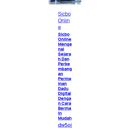
Sicbo
Onlin
e
Sicbo
Online
Menge
nal
Sejara
h Dan
Perke
mbang
an
Perma
inan
Dadu
Digital
Denga
n Cara
Berma
in
Mudah
dw5oj