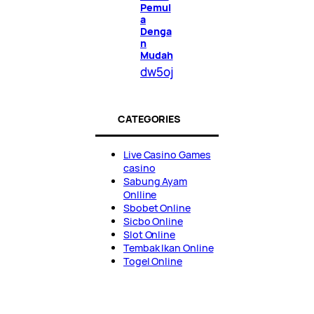
Pemul
a
Denga
n
Mudah
dw5oj
CATEGORIES
Live Casino Games
casino
Sabung Ayam
Onlline
Sbobet Online
Sicbo Online
Slot Online
Tembak Ikan Online
Togel Online