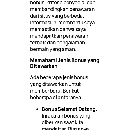
bonus, kriteria penyedia, dan
membandingkan penawaran
dari situs yang berbeda.
Informasi ini membantu saya
memastikan bahwa saya
mendapatkan penawaran
terbaik dan pengalaman
bermain yang aman.
Memahami Jenis Bonus yang
Ditawarkan
Ada beberapa jenis bonus
yang ditawarkan untuk
member baru. Berikut
beberapa di antaranya:
Bonus Selamat Datang
:
Ini adalah bonus yang
diberikan saat kita
mendaftar. Biasanya