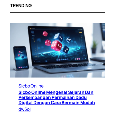
TRENDING
Sicbo Online
Sicbo Online Mengenal Sejarah Dan
Perkembangan Permainan Dadu
Digital Dengan Cara Bermain Mudah
dw5oj