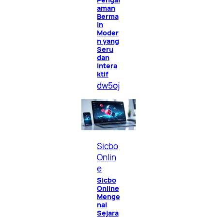
aman
Berma
in
Moder
n yang
Seru
dan
Intera
ktif
dw5oj
Sicbo
Onlin
e
Sicbo
Online
Menge
nal
Sejara