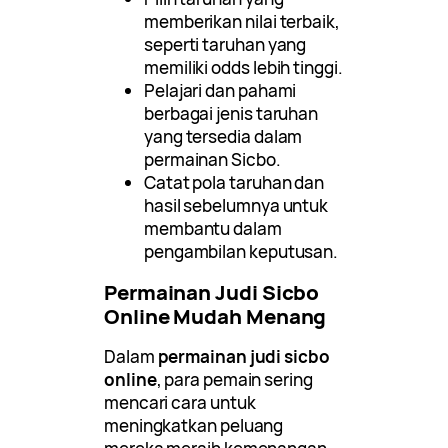
memberikan nilai terbaik,
seperti taruhan yang
memiliki odds lebih tinggi.
Pelajari dan pahami
berbagai jenis taruhan
yang tersedia dalam
permainan Sicbo.
Catat pola taruhan dan
hasil sebelumnya untuk
membantu dalam
pengambilan keputusan.
Permainan Judi Sicbo
Online Mudah Menang
Dalam
permainan judi sicbo
online
, para pemain sering
mencari cara untuk
meningkatkan peluang