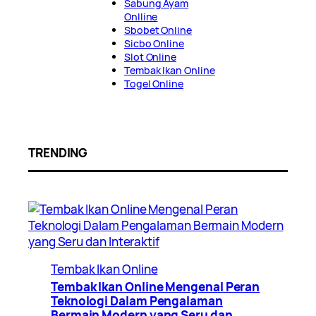
Sabung Ayam
Onlline
Sbobet Online
Sicbo Online
Slot Online
Tembak Ikan Online
Togel Online
TRENDING
Tembak Ikan Online
Tembak Ikan Online Mengenal Peran
Teknologi Dalam Pengalaman
Bermain Modern yang Seru dan