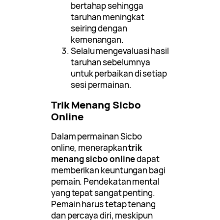
bertahap sehingga
taruhan meningkat
seiring dengan
kemenangan.
Selalu mengevaluasi hasil
taruhan sebelumnya
untuk perbaikan di setiap
sesi permainan.
Trik Menang Sicbo
Online
Dalam permainan Sicbo
online, menerapkan
trik
menang sicbo online
dapat
memberikan keuntungan bagi
pemain. Pendekatan mental
yang tepat sangat penting.
Pemain harus tetap tenang
dan percaya diri, meskipun