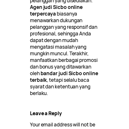
pelanggan yang disediakan.
Agen judi Sicbo online
terpercaya
biasanya
menawarkan dukungan
pelanggan yang responsif dan
profesional, sehingga Anda
dapat dengan mudah
mengatasi masalah yang
mungkin muncul. Terakhir,
manfaatkan berbagai promosi
dan bonus yang ditawarkan
oleh
bandar judi Sicbo online
terbaik
, tetapi selalu baca
syarat dan ketentuan yang
berlaku.
Leave a Reply
Your email address will not be