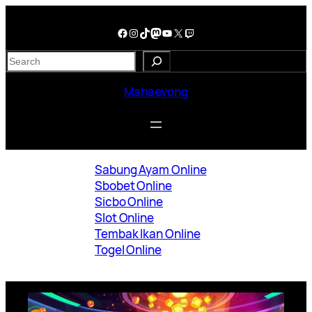
Skip
to
Facebook
Instagram
TikTok
Mastodon
YouTube
X
Twitch
content
S
e
a
Mahaeyong
r
c
h
Sabung Ayam Online
Sbobet Online
Sicbo Online
Slot Online
Tembak Ikan Online
Togel Online