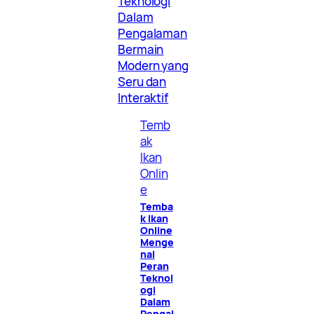
Temb
ak
Ikan
Onlin
e
Temba
k Ikan
Online
Menge
nal
Peran
Teknol
ogi
Dalam
Pengal