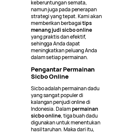
keberuntungan semata,
namun juga pada penerapan
strategi yang tepat. Kami akan
memberikan berbagai
tips
menang judi sicbo online
yang praktis dan efektif,
sehingga Anda dapat
meningkatkan peluang Anda
dalam setiap permainan.
Pengantar Permainan
Sicbo Online
Sicbo adalah permainan dadu
yang sangat populer di
kalangan penjudi online di
Indonesia. Dalam
permainan
sicbo online
, tiga buah dadu
digunakan untuk menentukan
hasil taruhan. Maka dari itu,