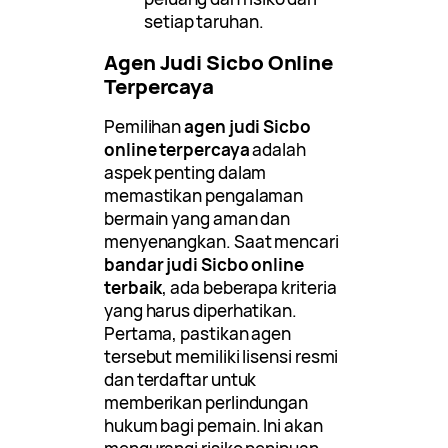
setiap taruhan.
Agen Judi Sicbo Online
Terpercaya
Pemilihan
agen judi Sicbo
online terpercaya
adalah
aspek penting dalam
memastikan pengalaman
bermain yang aman dan
menyenangkan. Saat mencari
bandar judi Sicbo online
terbaik
, ada beberapa kriteria
yang harus diperhatikan.
Pertama, pastikan agen
tersebut memiliki lisensi resmi
dan terdaftar untuk
memberikan perlindungan
hukum bagi pemain. Ini akan