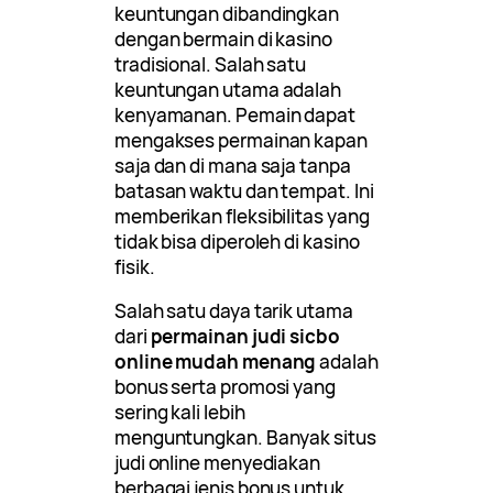
keuntungan dibandingkan
dengan bermain di kasino
tradisional. Salah satu
keuntungan utama adalah
kenyamanan. Pemain dapat
mengakses permainan kapan
saja dan di mana saja tanpa
batasan waktu dan tempat. Ini
memberikan fleksibilitas yang
tidak bisa diperoleh di kasino
fisik.
Salah satu daya tarik utama
dari
permainan judi sicbo
online mudah menang
adalah
bonus serta promosi yang
sering kali lebih
menguntungkan. Banyak situs
judi online menyediakan
berbagai jenis bonus untuk