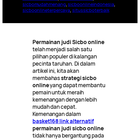
sicbomudahmenang
, 
sicboonlineindonesia
, 
sicboonlineterpercaya
, 
situssicboterbaik
Permainan judi Sicbo online
telah menjadi salah satu
pilihan populer di kalangan
pecinta taruhan. Di dalam
artikel ini, kita akan
membahas
strategi sicbo
online
yang dapat membantu
pemain untuk meraih
kemenangan dengan lebih
mudah dan cepat.
Kemenangan dalam
basket168 link alternatif
permainan judi sicbo online
tidak hanya bergantung pada