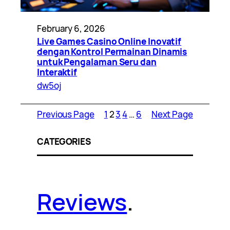
February 6, 2026
Live Games Casino Online Inovatif
dengan Kontrol Permainan Dinamis
untuk Pengalaman Seru dan
Interaktif
dw5oj
Previous Page
1
2
3
4
…
6
Next Page
CATEGORIES
Reviews
.