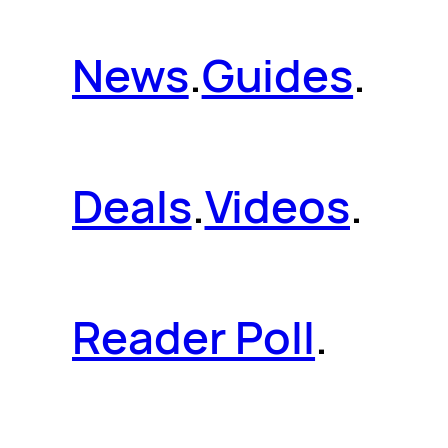
News
.
Guides
.
Deals
.
Videos
.
Reader Poll
.