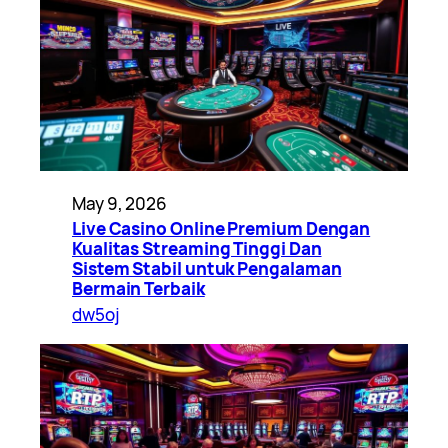
May 9, 2026
Live Casino Online Premium Dengan
Kualitas Streaming Tinggi Dan
Sistem Stabil untuk Pengalaman
Bermain Terbaik
dw5oj