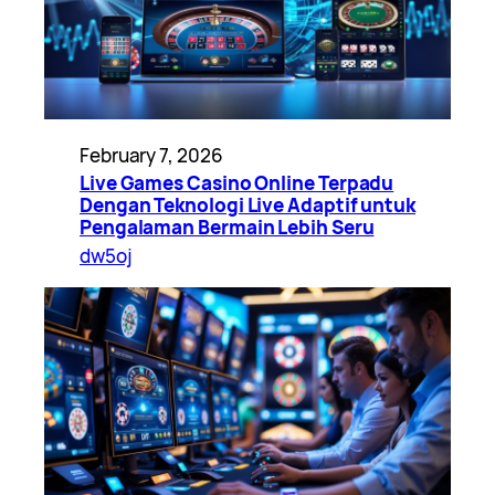
February 7, 2026
Live Games Casino Online Terpadu
Dengan Teknologi Live Adaptif untuk
Pengalaman Bermain Lebih Seru
dw5oj