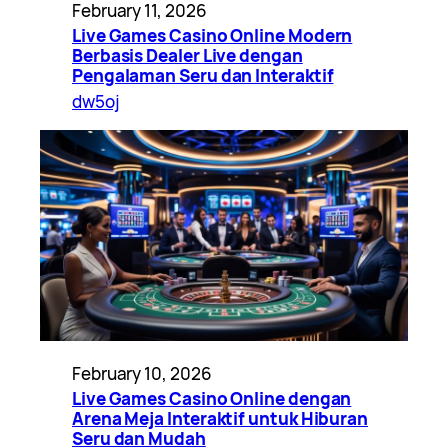
February 11, 2026
Live Games Casino Online Modern
Berbasis Dealer Live dengan
Pengalaman Seru dan Interaktif
dw5oj
February 10, 2026
Live Games Casino Online dengan
Arena Meja Interaktif untuk Hiburan
Seru dan Mudah