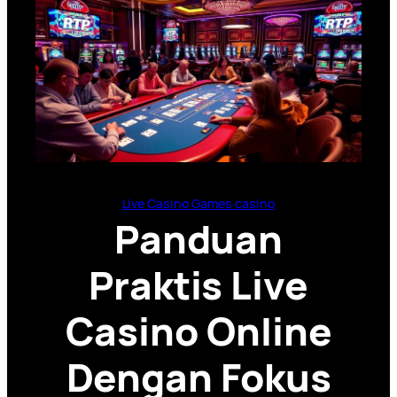
Live Casino Games casino
Panduan
Praktis Live
Casino Online
Dengan Fokus