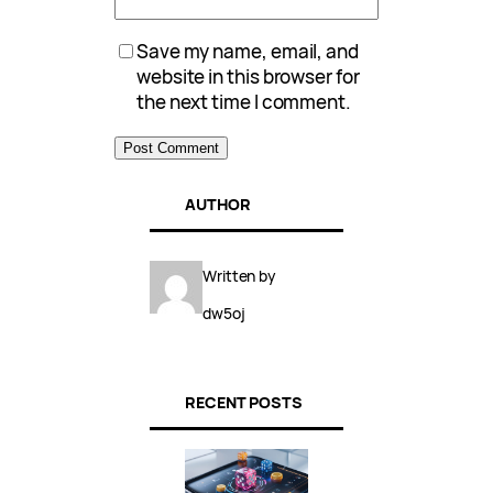
Save my name, email, and
website in this browser for
the next time I comment.
AUTHOR
Written by
dw5oj
RECENT POSTS