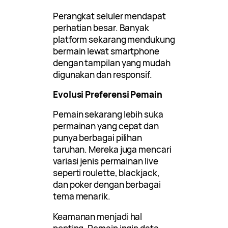
Perangkat seluler mendapat
perhatian besar. Banyak
platform sekarang mendukung
bermain lewat smartphone
dengan tampilan yang mudah
digunakan dan responsif.
Evolusi Preferensi Pemain
Pemain sekarang lebih suka
permainan yang cepat dan
punya berbagai pilihan
taruhan. Mereka juga mencari
variasi jenis permainan live
seperti roulette, blackjack,
dan poker dengan berbagai
tema menarik.
Keamanan menjadi hal