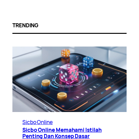
TRENDING
Sicbo Online
Sicbo Online Memahami Istilah
Penting Dan Konsep Dasar