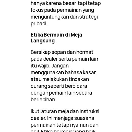
hanya karena besar, tapi tetap
fokus pada permainan yang
menguntungkan dan strategi
pribadi.
Etika Bermain di Meja
Langsung
Bersikap sopan dan hormat
pada dealer serta pemain lain
itu wajib. Jangan
menggunakan bahasa kasar
atau melakukan tindakan
curang seperti berbicara
dengan pemain lain secara
berlebihan.
Ikuti aturan meja dan instruksi
dealer. Ini menjaga suasana
permainan tetap nyaman dan
adil. Etika bermain yang baik