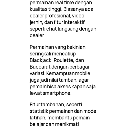
permainan real time dengan
kualitas tinggi. Biasanya ada
dealer profesional, video
jernih, dan fitur interaktif
seperti chat langsung dengan
dealer.
Permainan yang kekinian
seringkali mencakup
Blackjack, Roulette, dan
Baccarat dengan berbagai
variasi. Kemampuan mobile
juga jadi nilai tambah, agar
pemain bisa akses kapan saja
lewat smartphone.
Fitur tambahan, seperti
statistik permainan dan mode
latihan, membantu pemain
belajar dan menikmati