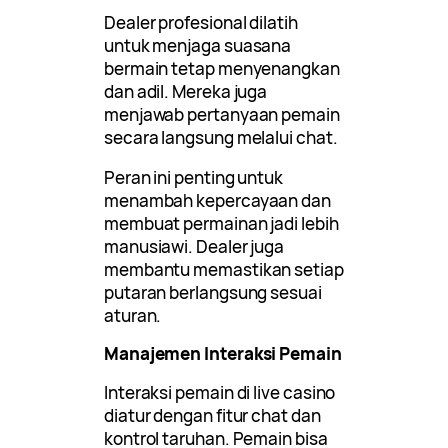
Dealer profesional dilatih
untuk menjaga suasana
bermain tetap menyenangkan
dan adil. Mereka juga
menjawab pertanyaan pemain
secara langsung melalui chat.
Peran ini penting untuk
menambah kepercayaan dan
membuat permainan jadi lebih
manusiawi. Dealer juga
membantu memastikan setiap
putaran berlangsung sesuai
aturan.
Manajemen Interaksi Pemain
Interaksi pemain di live casino
diatur dengan fitur chat dan
kontrol taruhan. Pemain bisa