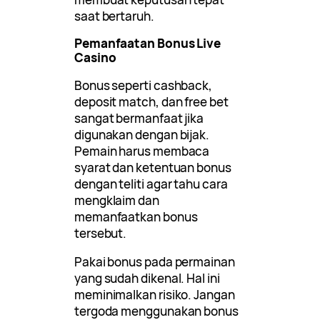
saat bertaruh.
Pemanfaatan Bonus Live
Casino
Bonus seperti cashback,
deposit match, dan free bet
sangat bermanfaat jika
digunakan dengan bijak.
Pemain harus membaca
syarat dan ketentuan bonus
dengan teliti agar tahu cara
mengklaim dan
memanfaatkan bonus
tersebut.
Pakai bonus pada permainan
yang sudah dikenal. Hal ini
meminimalkan risiko. Jangan
tergoda menggunakan bonus