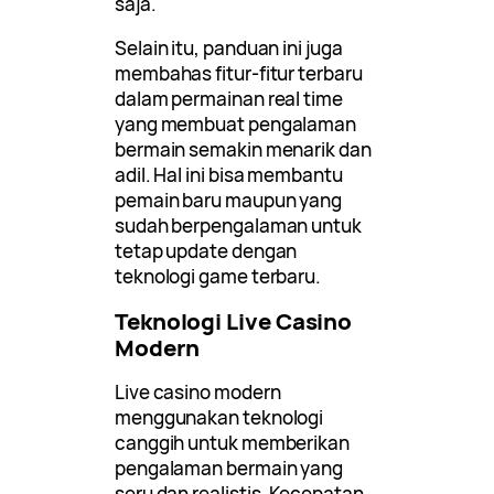
saja.
Selain itu, panduan ini juga
membahas fitur-fitur terbaru
dalam permainan real time
yang membuat pengalaman
bermain semakin menarik dan
adil. Hal ini bisa membantu
pemain baru maupun yang
sudah berpengalaman untuk
tetap update dengan
teknologi game terbaru.
Teknologi Live Casino
Modern
Live casino modern
menggunakan teknologi
canggih untuk memberikan
pengalaman bermain yang
seru dan realistis. Kecepatan