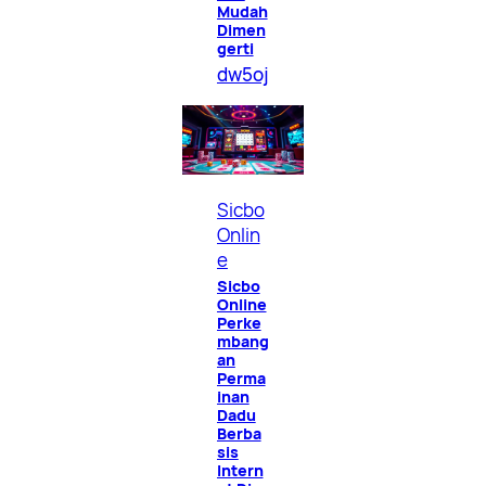
Mudah
Dimen
gerti
dw5oj
Sicbo
Onlin
e
Sicbo
Online
Perke
mbang
an
Perma
inan
Dadu
Berba
sis
Intern