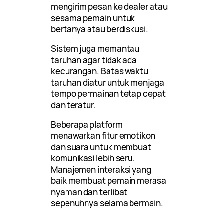
mengirim pesan ke dealer atau
sesama pemain untuk
bertanya atau berdiskusi.
Sistem juga memantau
taruhan agar tidak ada
kecurangan. Batas waktu
taruhan diatur untuk menjaga
tempo permainan tetap cepat
dan teratur.
Beberapa platform
menawarkan fitur emotikon
dan suara untuk membuat
komunikasi lebih seru.
Manajemen interaksi yang
baik membuat pemain merasa
nyaman dan terlibat
sepenuhnya selama bermain.