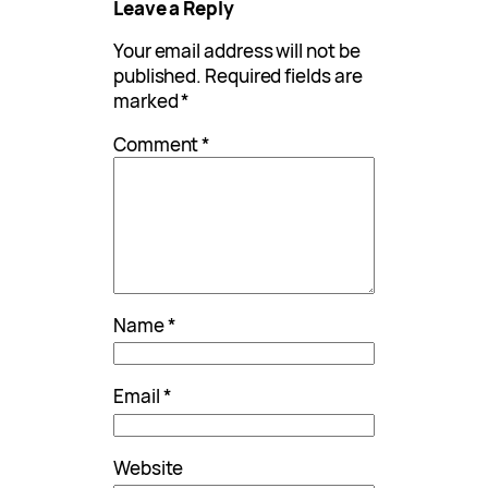
Leave a Reply
Your email address will not be
published.
Required fields are
marked
*
Comment
*
Name
*
Email
*
Website