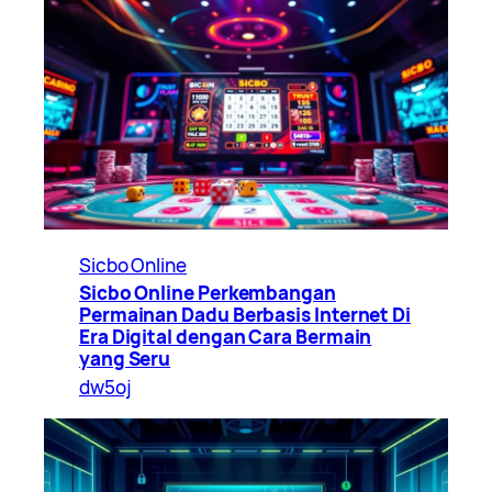
Sicbo Online
Sicbo Online Perkembangan
Permainan Dadu Berbasis Internet Di
Era Digital dengan Cara Bermain
yang Seru
dw5oj