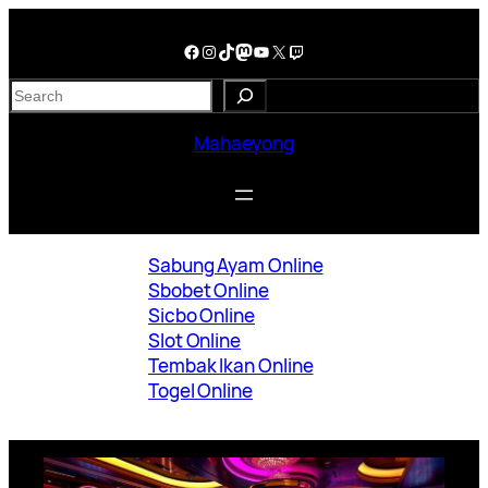
Skip
to
Facebook
Instagram
TikTok
Mastodon
YouTube
X
Twitch
content
S
e
a
Mahaeyong
r
c
h
Sabung Ayam Online
Sbobet Online
Sicbo Online
Slot Online
Tembak Ikan Online
Togel Online