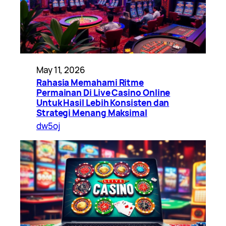
May 11, 2026
Rahasia Memahami Ritme
Permainan Di Live Casino Online
Untuk Hasil Lebih Konsisten dan
Strategi Menang Maksimal
dw5oj