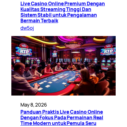
Live Casino Online Premium Dengan
Kualitas Streaming Tinggi Dan
Sistem Stabil untuk Pengalaman
Bermain Terbaik
dw5oj
May 8, 2026
Panduan Praktis Live Casino Online
Dengan Fokus Pada Permainan Real
Time Modern untuk Pemula Seru