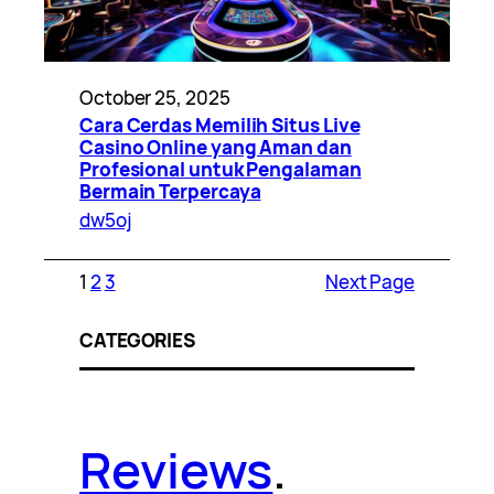
October 25, 2025
Cara Cerdas Memilih Situs Live
Casino Online yang Aman dan
Profesional untuk Pengalaman
Bermain Terpercaya
dw5oj
1
2
3
Next Page
CATEGORIES
Reviews
.