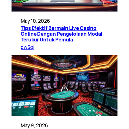
May 10, 2026
Tips Efektif Bermain Live Casino
Online Dengan Pengelolaan Modal
Terukur Untuk Pemula
dw5oj
May 9, 2026