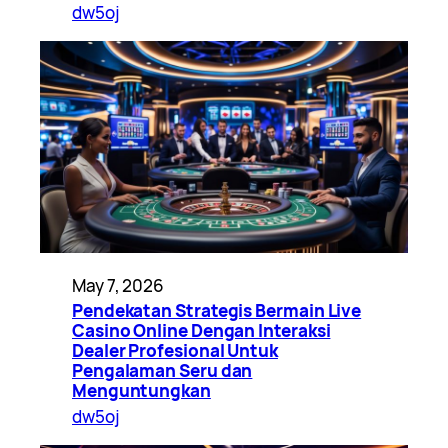
dw5oj
May 7, 2026
Pendekatan Strategis Bermain Live
Casino Online Dengan Interaksi
Dealer Profesional Untuk
Pengalaman Seru dan
Menguntungkan
dw5oj