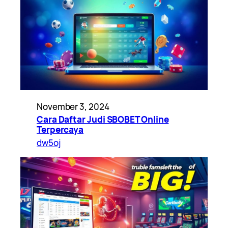
November 3, 2024
Cara Daftar Judi SBOBET Online
Terpercaya
dw5oj