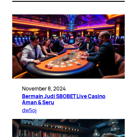
November 8, 2024
Bermain Judi SBOBET Live Casino
Aman & Seru
dw5oj