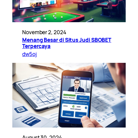
November 2, 2024
Menang Besar di Situs Judi SBOBET
Terpercaya
dw5oj
August 30, 2024