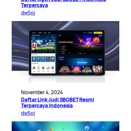
Terpercaya
dw5oj
November 4, 2024
Daftar Link Judi SBOBET Resmi
Terpercaya Indonesia
dw5oj