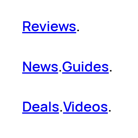
Reviews
.
News
.
Guides
.
Deals
.
Videos
.