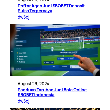
Daftar Agen Judi SBOBET Deposit
Pulsa Terpercaya
dw5oj
August 29, 2024
Panduan Taruhan Judi Bola Online
SBOBET Indonesia
dw5oj