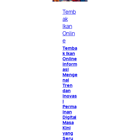
Temb
ak
Ikan
Onlin
e
Temba
k Ikan
Online
Inform
asi
Menge
nai
Tren
dan
Inovas
i
Perma
inan
Digital
Masa
Kini
yang
Seru