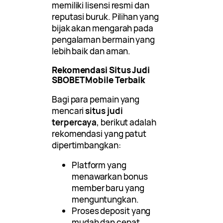
memiliki lisensi resmi dan
reputasi buruk. Pilihan yang
bijak akan mengarah pada
pengalaman bermain yang
lebih baik dan aman.
Rekomendasi Situs Judi
SBOBET Mobile Terbaik
Bagi para pemain yang
mencari
situs judi
terpercaya
, berikut adalah
rekomendasi yang patut
dipertimbangkan:
Platform yang
menawarkan bonus
member baru yang
menguntungkan.
Proses deposit yang
mudah dan cepat,