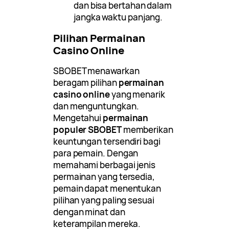
dan bisa bertahan dalam
jangka waktu panjang.
Pilihan Permainan
Casino Online
SBOBET menawarkan
beragam pilihan
permainan
casino online
yang menarik
dan menguntungkan.
Mengetahui
permainan
populer SBOBET
memberikan
keuntungan tersendiri bagi
para pemain. Dengan
memahami berbagai jenis
permainan yang tersedia,
pemain dapat menentukan
pilihan yang paling sesuai
dengan minat dan
keterampilan mereka.