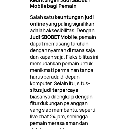
Keuntungan Judi SBOBET
Mobile bagi Pemain
Salah satu
keuntungan judi
online
yang paling signifikan
adalah aksesibilitas. Dengan
Judi SBOBET Mobile
, pemain
dapat memasang taruhan
dengan nyaman di mana saja
dan kapan saja. Fleksibilitas ini
memudahkan pemain untuk
menikmati permainan tanpa
harus berada di depan
komputer. Selain itu, situs-
situs judi terpercaya
biasanya dilengkapi dengan
fitur dukungan pelanggan
yang siap membantu, seperti
live chat 24 jam, sehingga
pemain merasa aman dan