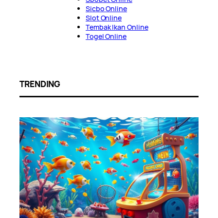
Sicbo Online
Slot Online
Tembak Ikan Online
Togel Online
TRENDING