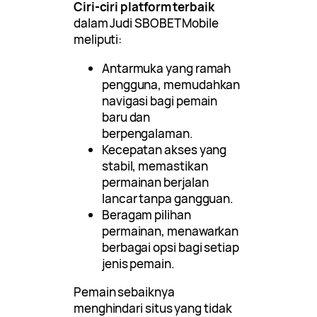
Ciri-ciri platform terbaik
dalam Judi SBOBET Mobile
meliputi:
Antarmuka yang ramah
pengguna, memudahkan
navigasi bagi pemain
baru dan
berpengalaman.
Kecepatan akses yang
stabil, memastikan
permainan berjalan
lancar tanpa gangguan.
Beragam pilihan
permainan, menawarkan
berbagai opsi bagi setiap
jenis pemain.
Pemain sebaiknya
menghindari situs yang tidak