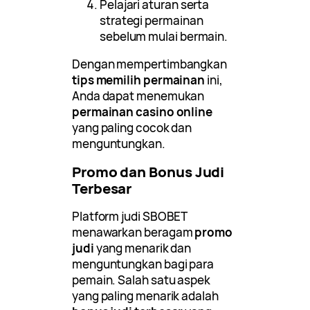
Pelajari aturan serta
strategi permainan
sebelum mulai bermain.
Dengan mempertimbangkan
tips memilih permainan
ini,
Anda dapat menemukan
permainan casino online
yang paling cocok dan
menguntungkan.
Promo dan Bonus Judi
Terbesar
Platform judi SBOBET
menawarkan beragam
promo
judi
yang menarik dan
menguntungkan bagi para
pemain. Salah satu aspek
yang paling menarik adalah