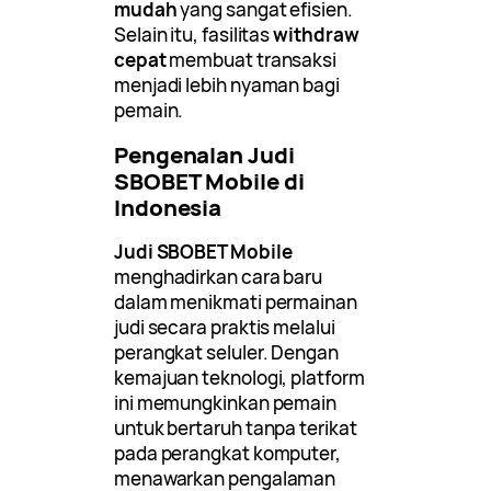
mudah
yang sangat efisien.
Selain itu, fasilitas
withdraw
cepat
membuat transaksi
menjadi lebih nyaman bagi
pemain.
Pengenalan Judi
SBOBET Mobile di
Indonesia
Judi SBOBET Mobile
menghadirkan cara baru
dalam menikmati permainan
judi secara praktis melalui
perangkat seluler. Dengan
kemajuan teknologi, platform
ini memungkinkan pemain
untuk bertaruh tanpa terikat
pada perangkat komputer,
menawarkan pengalaman