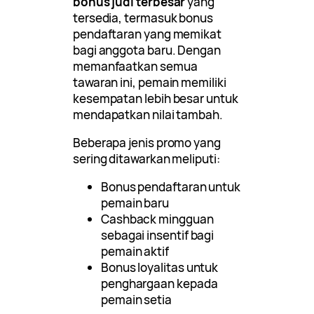
bonus judi terbesar
yang
tersedia, termasuk bonus
pendaftaran yang memikat
bagi anggota baru. Dengan
memanfaatkan semua
tawaran ini, pemain memiliki
kesempatan lebih besar untuk
mendapatkan nilai tambah.
Beberapa jenis promo yang
sering ditawarkan meliputi:
Bonus pendaftaran untuk
pemain baru
Cashback mingguan
sebagai insentif bagi
pemain aktif
Bonus loyalitas untuk
penghargaan kepada
pemain setia