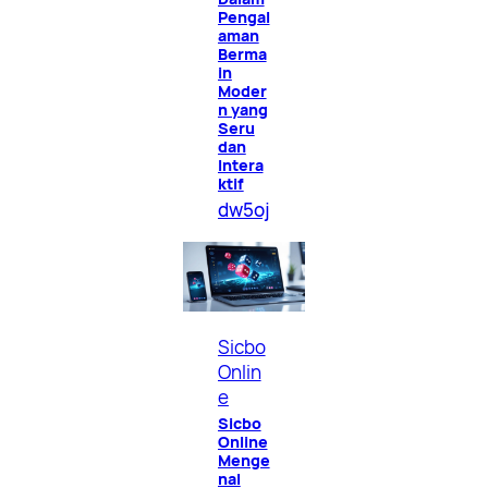
Pengal
aman
Berma
in
Moder
n yang
Seru
dan
Intera
ktif
dw5oj
Sicbo
Onlin
e
Sicbo
Online
Menge
nal