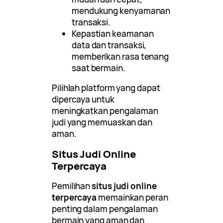
mendukung kenyamanan
transaksi.
Kepastian keamanan
data dan transaksi,
memberikan rasa tenang
saat bermain.
Pilihlah platform yang dapat
dipercaya untuk
meningkatkan pengalaman
judi yang memuaskan dan
aman.
Situs Judi Online
Terpercaya
Pemilihan
situs judi online
terpercaya
memainkan peran
penting dalam pengalaman
bermain yang aman dan