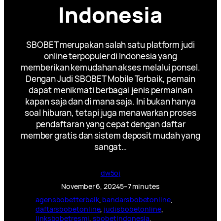
Indonesia
SBOBET merupakan salah satu platform judi
online terpopuler di Indonesia yang
memberikan kemudahan akses melalui ponsel.
Dengan Judi SBOBET Mobile Terbaik, pemain
dapat menikmati berbagai jenis permainan
kapan saja dan di mana saja. Ini bukan hanya
soal hiburan, tetapi juga menawarkan proses
pendaftaran yang cepat dengan daftar
member gratis dan sistem deposit mudah yang
sangat…
dw5oj
November 6, 2024
5–7 minutes
agensbobetterbaik
, 
bandarsbobetonline
, 
daftarsbobetonline
, 
judisbobetonline
, 
linksbobetresmi
, 
sbobetindonesia
, 