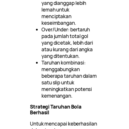
yang dianggap lebih
lemah untuk
menciptakan
keseimbangan.
Over/Under: bertaruh
pada jumlah total gol
yang dicetak, lebih dari
atau kurang dari angka
yang ditentukan.
Taruhan kombinasi:
menggabungkan
beberapa taruhan dalam
satu slip untuk
meningkatkan potensi
kemenangan.
Strategi Taruhan Bola
Berhasil
Untuk mencapai keberhasilan