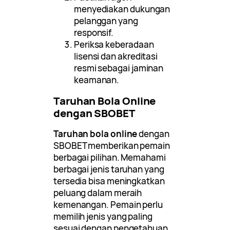
menyediakan dukungan
pelanggan yang
responsif.
Periksa keberadaan
lisensi dan akreditasi
resmi sebagai jaminan
keamanan.
Taruhan Bola Online
dengan SBOBET
Taruhan bola online
dengan
SBOBET memberikan pemain
berbagai pilihan. Memahami
berbagai jenis taruhan yang
tersedia bisa meningkatkan
peluang dalam meraih
kemenangan. Pemain perlu
memilih jenis yang paling
sesuai dengan pengetahuan