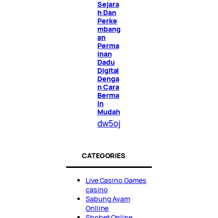
Sejara
h Dan
Perke
mbang
an
Perma
inan
Dadu
Digital
Denga
n Cara
Berma
in
Mudah
dw5oj
CATEGORIES
Live Casino Games
casino
Sabung Ayam
Onlline
Sbobet Online