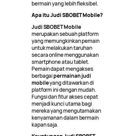
bermain yang lebih fleksibel.
Apa itu Judi SBOBET Mobile?
Judi SBOBET Mobile
merupakan sebuah platform
yang memungkinkan pemain
untuk melakukan taruhan
secara online menggunakan
smartphone atau tablet.
Pemain dapat mengakses
berbagai
permainan judi
mobile
yang ditawarkan di
platform ini dengan mudah.
Fungsi dan fitur akses cepat
menjadi kunci utama bagi
mereka yang mengutamakan
kenyamanan dalam bermain
kapan saja.