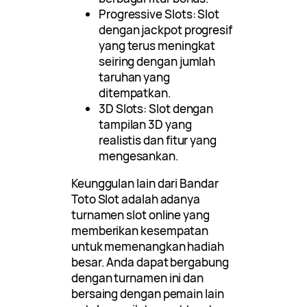
Progressive Slots: Slot
dengan jackpot progresif
yang terus meningkat
seiring dengan jumlah
taruhan yang
ditempatkan.
3D Slots: Slot dengan
tampilan 3D yang
realistis dan fitur yang
mengesankan.
Keunggulan lain dari Bandar
Toto Slot adalah adanya
turnamen slot online yang
memberikan kesempatan
untuk memenangkan hadiah
besar. Anda dapat bergabung
dengan turnamen ini dan
bersaing dengan pemain lain