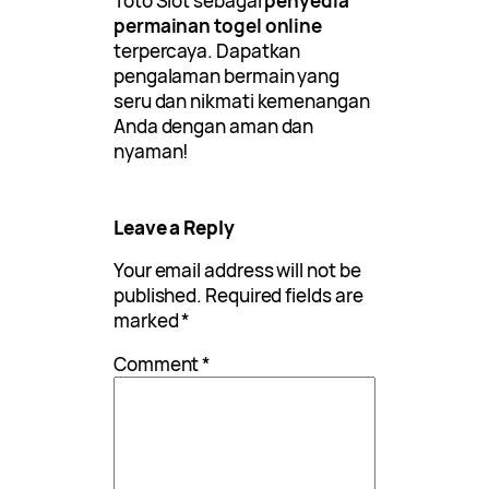
Toto Slot sebagai
penyedia
permainan togel online
terpercaya. Dapatkan
pengalaman bermain yang
seru dan nikmati kemenangan
Anda dengan aman dan
nyaman!
Leave a Reply
Your email address will not be
published.
Required fields are
marked
*
Comment
*