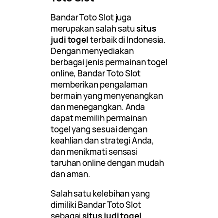
Bandar Toto Slot juga
merupakan salah satu
situs
judi togel
terbaik di Indonesia.
Dengan menyediakan
berbagai jenis permainan togel
online, Bandar Toto Slot
memberikan pengalaman
bermain yang menyenangkan
dan menegangkan. Anda
dapat memilih permainan
togel yang sesuai dengan
keahlian dan strategi Anda,
dan menikmati sensasi
taruhan online dengan mudah
dan aman.
Salah satu kelebihan yang
dimiliki Bandar Toto Slot
sebagai
situs judi togel