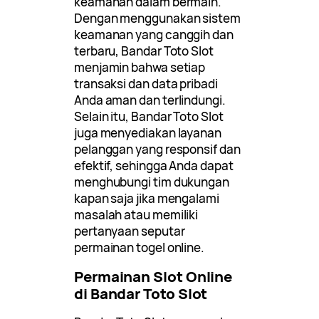
keamanan dalam bermain.
Dengan menggunakan sistem
keamanan yang canggih dan
terbaru, Bandar Toto Slot
menjamin bahwa setiap
transaksi dan data pribadi
Anda aman dan terlindungi.
Selain itu, Bandar Toto Slot
juga menyediakan layanan
pelanggan yang responsif dan
efektif, sehingga Anda dapat
menghubungi tim dukungan
kapan saja jika mengalami
masalah atau memiliki
pertanyaan seputar
permainan togel online.
Permainan Slot Online
di Bandar Toto Slot