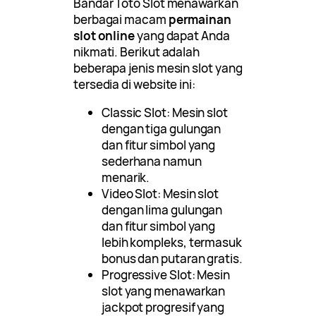
Bandar Toto Slot menawarkan
berbagai macam
permainan
slot online
yang dapat Anda
nikmati. Berikut adalah
beberapa jenis mesin slot yang
tersedia di website ini:
Classic Slot: Mesin slot
dengan tiga gulungan
dan fitur simbol yang
sederhana namun
menarik.
Video Slot: Mesin slot
dengan lima gulungan
dan fitur simbol yang
lebih kompleks, termasuk
bonus dan putaran gratis.
Progressive Slot: Mesin
slot yang menawarkan
jackpot progresif yang