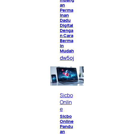
an
Perma
inan
Dadu
Digital
Denga
n Cara
Berma
in
Mudah
dw5oj
Sicbo
Onlin
e
Sicbo
Online
Pandu
an