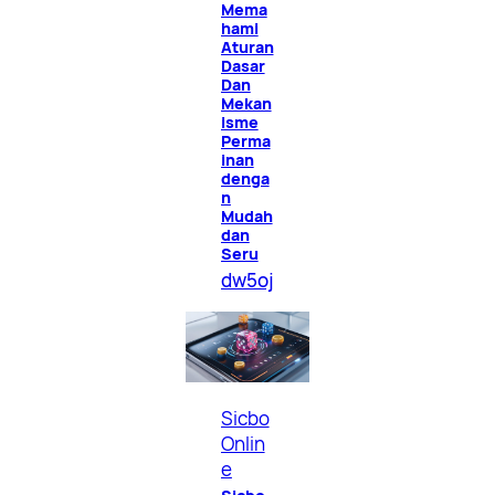
Mema
hami
Aturan
Dasar
Dan
Mekan
isme
Perma
inan
denga
n
Mudah
dan
Seru
dw5oj
Sicbo
Onlin
e