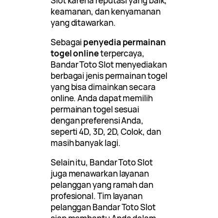
Slot karena reputasi yang baik,
keamanan, dan kenyamanan
yang ditawarkan.
Sebagai
penyedia permainan
togel online
terpercaya,
Bandar Toto Slot menyediakan
berbagai jenis permainan togel
yang bisa dimainkan secara
online. Anda dapat memilih
permainan togel sesuai
dengan preferensi Anda,
seperti 4D, 3D, 2D, Colok, dan
masih banyak lagi.
Selain itu, Bandar Toto Slot
juga menawarkan layanan
pelanggan yang ramah dan
profesional. Tim layanan
pelanggan Bandar Toto Slot