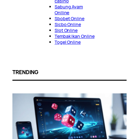
casino
Sabung Ayam
Onlline
Sbobet Online
Sicbo Online
Slot Online
Tembak Ikan Online
Togel Online
TRENDING