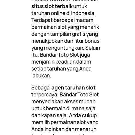
situs slot terbaik
untuk
taruhan online di Indonesia.
Terdapat berbagai macam
permainan slot yang menarik
dengan tampilan grafis yang
menakjubkan dan fitur bonus
yang menguntungkan. Selain
itu, Bandar Toto Slot juga
menjamin keadilan dalam
setiap taruhan yang Anda
lakukan.
Sebagai
agen taruhan slot
terpercaya, Bandar Toto Slot
menyediakan akses mudah
untuk bermain di mana saja
dan kapan saja. Anda cukup
memilih permainan slot yang
Anda inginkan dan menaruh