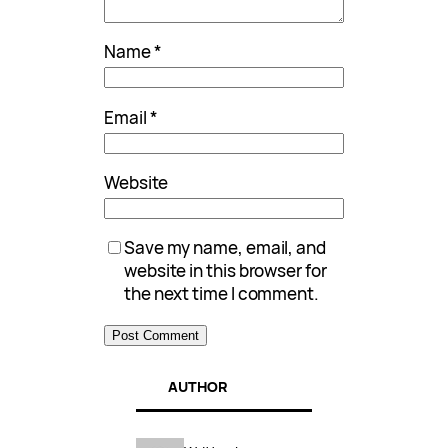
Name
*
Email
*
Website
Save my name, email, and
website in this browser for
the next time I comment.
AUTHOR