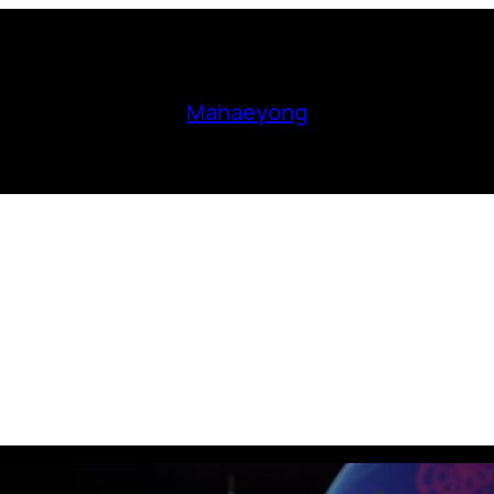
Mahaeyong