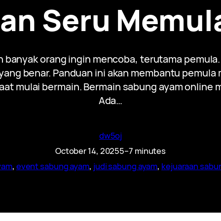
an Seru Memul
 banyak orang ingin mencoba, terutama pemula.
uh yang benar. Panduan ini akan membantu pemul
saat mulai bermain. Bermain sabung ayam online 
Ada…
dw5oj
October 14, 2025
5–7 minutes
yam
, 
event sabung ayam
, 
judi sabung ayam
, 
kejuaraan sabu