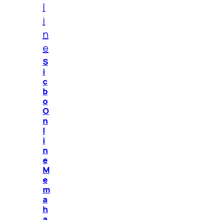
l
i
n
e
S
i
c
b
o
O
n
l
i
n
e
M
e
m
a
h
a