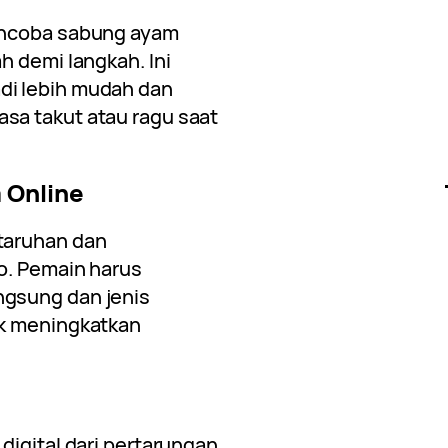
encoba sabung ayam
h demi langkah. Ini
di lebih mudah dan
sa takut atau ragu saat
 Online
taruhan dan
o. Pemain harus
gsung dan jenis
uk meningkatkan
digital dari pertarungan