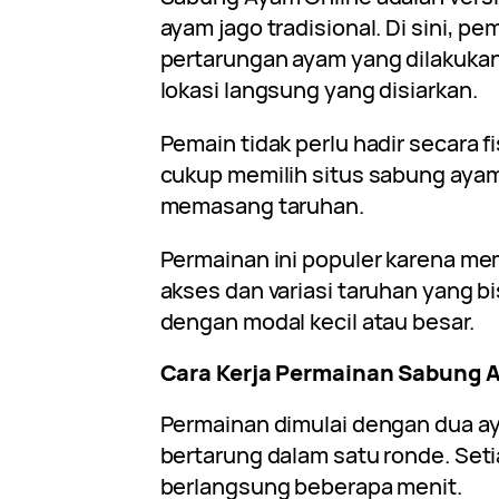
ayam jago tradisional. Di sini, pe
pertarungan ayam yang dilakukan 
lokasi langsung yang disiarkan.
Pemain tidak perlu hadir secara f
cukup memilih situs sabung ayam
memasang taruhan.
Permainan ini populer karena m
akses dan variasi taruhan yang bi
dengan modal kecil atau besar.
Cara Kerja Permainan Sabung 
Permainan dimulai dengan dua a
bertarung dalam satu ronde. Set
berlangsung beberapa menit.