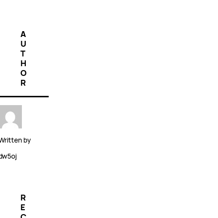
A
U
T
H
O
R
Written by
dw5oj
R
E
C