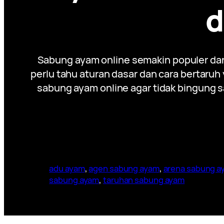
d
Sabung ayam online semakin populer dan
perlu tahu aturan dasar dan cara bertar
sabung ayam online agar tidak bingung 
adu ayam
, 
agen sabung ayam
, 
arena sabung a
sabung ayam
, 
taruhan sabung ayam