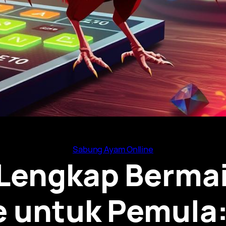
Sabung Ayam Onlline
Lengkap Berma
e untuk Pemula: