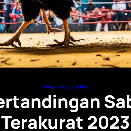
Sabung Ayam Onlline
Pertandingan S
Terakurat 2023