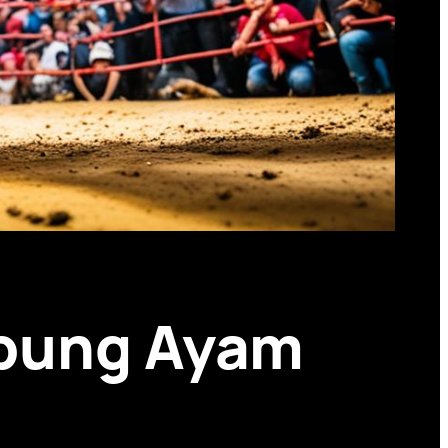
abung Ayam