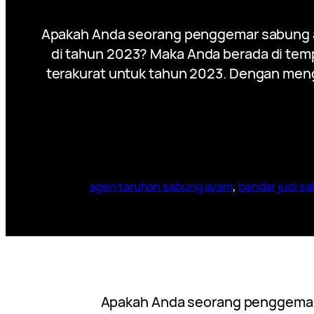
Apakah Anda seorang penggemar sabung ay
di tahun 2023? Maka Anda berada di temp
terakurat untuk tahun 2023. Dengan meng
agen taruhan sabung ayam
, 
bandar judi s
Apakah Anda seorang penggema