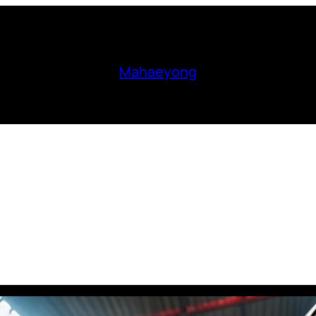
Mahaeyong