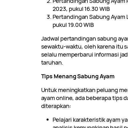
Pertandingan Sabung Ayam R
2023, pukul 16.30 WIB
Pertandingan Sabung Ayam Lo
pukul 19.00 WIB
Jadwal pertandingan sabung aya
sewaktu-waktu, oleh karena itu 
selalu memperbarui informasi j
taruhan.
Tips Menang Sabung Ayam
Untuk meningkatkan peluang me
ayam online, ada beberapa tips d
diterapkan:
Pelajari karakteristik ayam 
analisis kemungkinan hasil 