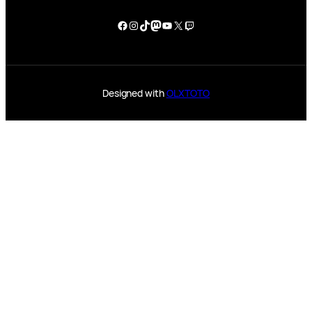
Facebook
Instagram
TikTok
Mastodon
YouTube
X
Twitch
Designed with
OLXTOTO