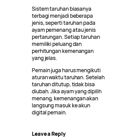
Sistem taruhan biasanya
terbagi menjadi beberapa
jenis, seperti taruhan pada
ayam pemenang atau jenis
pertarungan. Setiap taruhan
memiliki peluang dan
perhitungan kemenangan
yang jelas.
Pemain juga harus mengikuti
aturan waktu taruhan. Setelah
taruhan ditutup, tidak bisa
diubah. Jika ayam yang dipilih
menang, kemenangan akan
langsung masuk ke akun
digital pemain.
Leave a Reply