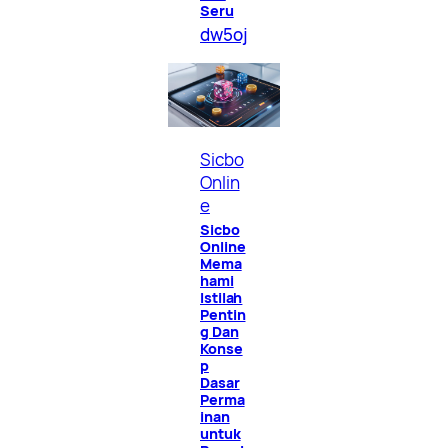
Seru
dw5oj
Sicbo
Onlin
e
Sicbo
Online
Mema
hami
Istilah
Pentin
g Dan
Konse
p
Dasar
Perma
inan
untuk