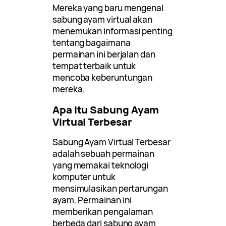
Mereka yang baru mengenal
sabung ayam virtual akan
menemukan informasi penting
tentang bagaimana
permainan ini berjalan dan
tempat terbaik untuk
mencoba keberuntungan
mereka.
Apa Itu Sabung Ayam
Virtual Terbesar
Sabung Ayam Virtual Terbesar
adalah sebuah permainan
yang memakai teknologi
komputer untuk
mensimulasikan pertarungan
ayam. Permainan ini
memberikan pengalaman
berbeda dari sabung ayam