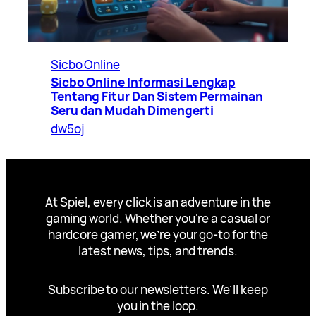
Sicbo Online
Sicbo Online Informasi Lengkap
Tentang Fitur Dan Sistem Permainan
Seru dan Mudah Dimengerti
dw5oj
At Spiel, every click is an adventure in the
gaming world. Whether you’re a casual or
hardcore gamer, we’re your go-to for the
latest news, tips, and trends.
Subscribe to our newsletters. We’ll keep
you in the loop.