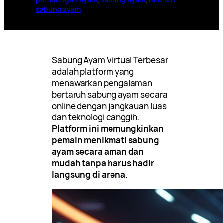
sabung ayam
Sabung Ayam Virtual Terbesar
adalah platform yang
menawarkan pengalaman
bertaruh sabung ayam secara
online dengan jangkauan luas
dan teknologi canggih.
Platform ini memungkinkan
pemain menikmati sabung
ayam secara aman dan
mudah tanpa harus hadir
langsung di arena.