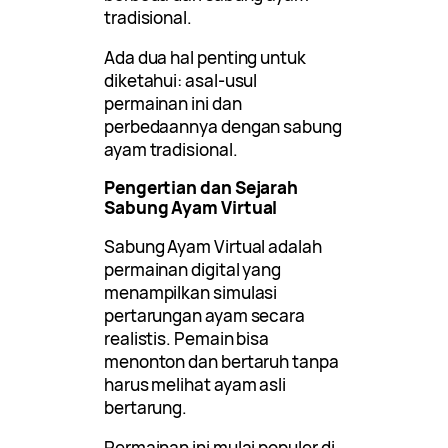
tradisional.
Ada dua hal penting untuk
diketahui: asal-usul
permainan ini dan
perbedaannya dengan sabung
ayam tradisional.
Pengertian dan Sejarah
Sabung Ayam Virtual
Sabung Ayam Virtual adalah
permainan digital yang
menampilkan simulasi
pertarungan ayam secara
realistis. Pemain bisa
menonton dan bertaruh tanpa
harus melihat ayam asli
bertarung.
Permainan ini mulai populer di