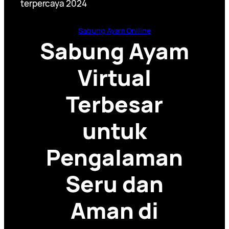
Sabung Ayam Onlline
Sabung Ayam
Virtual
Terbesar
untuk
Pengalaman
Seru dan
Aman di