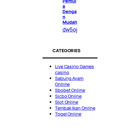
Pemul
a
Denga
n
Mudah
dw5oj
CATEGORIES
Live Casino Games
casino
Sabung Ayam
Onlline
Sbobet Online
Sicbo Online
Slot Online
Tembak Ikan Online
Togel Online