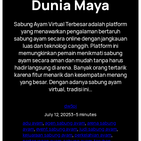
Dunia Maya
Sabung Ayam Virtual Terbesar adalah platform
yang menawarkan pengalaman bertaruh
sabung ayam secara online dengan jangkauan
luas dan teknologi canggih. Platform ini
memungkinkan pemain menikmati sabung
ayam secara aman dan mudah tanpa harus
hadir langsung di arena. Banyak orang tertarik
karena fitur menarik dan kesempatan menang
yang besar. Dengan adanya sabung ayam
virtual, tradisi ini…
dw5oj
July 12, 2025
3–5 minutes
adu ayam
, 
agen sabung ayam
, 
arena sabung
ayam
, 
event sabung ayam
, 
judi sabung ayam
, 
kejuaraan sabung ayam
, 
perkelahian ayam
, 
pertarungan ayam
, 
sabung ayam
, 
taruhan