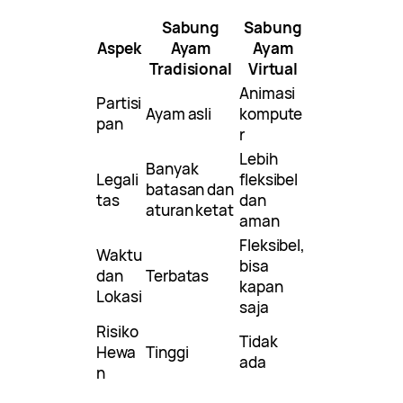
Sabung
Sabung
Aspek
Ayam
Ayam
Tradisional
Virtual
Animasi
Partisi
Ayam asli
kompute
pan
r
Lebih
Banyak
Legali
fleksibel
batasan dan
tas
dan
aturan ketat
aman
Fleksibel,
Waktu
bisa
dan
Terbatas
kapan
Lokasi
saja
Risiko
Tidak
Hewa
Tinggi
ada
n