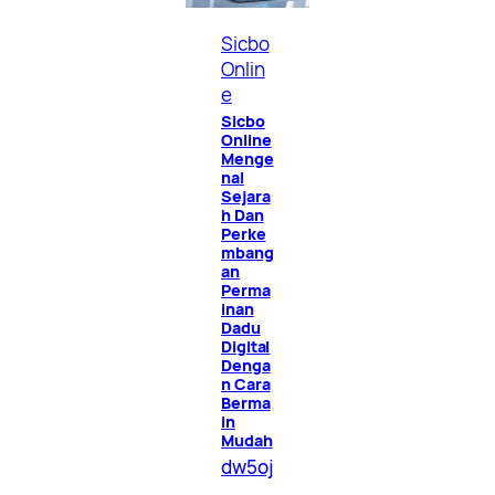
Sicbo
Onlin
e
Sicbo
Online
Menge
nal
Sejara
h Dan
Perke
mbang
an
Perma
inan
Dadu
Digital
Denga
n Cara
Berma
in
Mudah
dw5oj