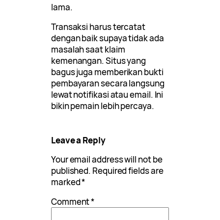
lama.
Transaksi harus tercatat
dengan baik supaya tidak ada
masalah saat klaim
kemenangan. Situs yang
bagus juga memberikan bukti
pembayaran secara langsung
lewat notifikasi atau email. Ini
bikin pemain lebih percaya.
Leave a Reply
Your email address will not be
published.
Required fields are
marked
*
Comment
*