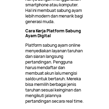
smartphone atau komputer.
Hal ini membuat sabung ayam
lebih modern dan menarik bagi
generasi muda.
Cara Kerja Platform Sabung
Ayam Digital
Platform sabung ayam online
menyediakan layanan taruhan
dan siaran langsung
pertandingan. Pengguna
harus mendaftar dan
membuat akun lalu mengisi
saldo untuk bertaruh. Mereka
bisa memilih berbagai jenis
taruhan sesuai keinginan dan
mengikuti jalannya
pertandingan secara real time.