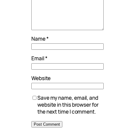
Name
*
Email
*
Website
Save my name, email, and
website in this browser for
the next time I comment.