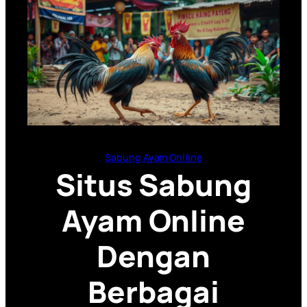
Sabung Ayam Onlline
Situs Sabung
Ayam Online
Dengan
Berbagai