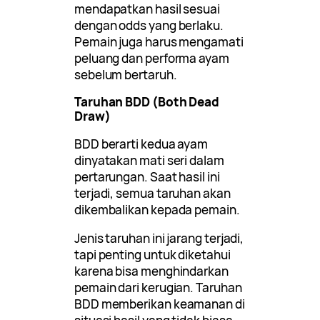
mendapatkan hasil sesuai
dengan odds yang berlaku.
Pemain juga harus mengamati
peluang dan performa ayam
sebelum bertaruh.
Taruhan BDD (Both Dead
Draw)
BDD berarti kedua ayam
dinyatakan mati seri dalam
pertarungan. Saat hasil ini
terjadi, semua taruhan akan
dikembalikan kepada pemain.
Jenis taruhan ini jarang terjadi,
tapi penting untuk diketahui
karena bisa menghindarkan
pemain dari kerugian. Taruhan
BDD memberikan keamanan di