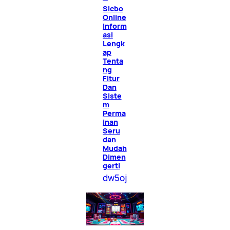
Sicbo
Online
Inform
asi
Lengk
ap
Tenta
ng
Fitur
Dan
Siste
m
Perma
inan
Seru
dan
Mudah
Dimen
gerti
dw5oj