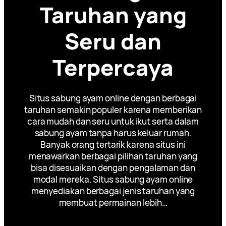
Taruhan yang
Seru dan
Terpercaya
Situs sabung ayam online dengan berbagai
taruhan semakin populer karena memberikan
cara mudah dan seru untuk ikut serta dalam
sabung ayam tanpa harus keluar rumah.
Banyak orang tertarik karena situs ini
menawarkan berbagai pilihan taruhan yang
bisa disesuaikan dengan pengalaman dan
modal mereka. Situs sabung ayam online
menyediakan berbagai jenis taruhan yang
membuat permainan lebih…