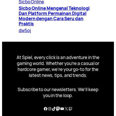
Sicbo Online
Sicbo Online Mengenal Teknologi
Dan Platform Permainan Digital
Modern dengan Cara Seru dan
Praktis
dw5oj
At Spiel, every click is an adventure in the
gaming world. Whether you’re a casual or
hardcore gamer, we’re your go-to for the
latest news, tips, and trends.
Subscribe to our newsletters. We’ll keep
you in the loop.
Facebook
Instagram
TikTok
Mastodon
YouTube
X
Twitch