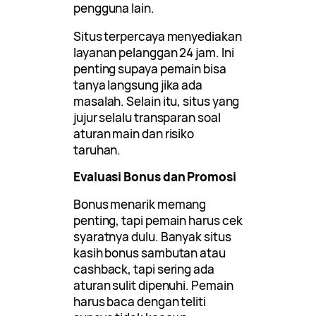
pengguna lain.
Situs terpercaya menyediakan
layanan pelanggan 24 jam. Ini
penting supaya pemain bisa
tanya langsung jika ada
masalah. Selain itu, situs yang
jujur selalu transparan soal
aturan main dan risiko
taruhan.
Evaluasi Bonus dan Promosi
Bonus menarik memang
penting, tapi pemain harus cek
syaratnya dulu. Banyak situs
kasih bonus sambutan atau
cashback, tapi sering ada
aturan sulit dipenuhi. Pemain
harus baca dengan teliti