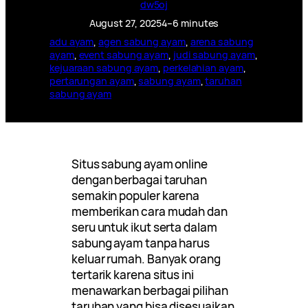
dw5oj
August 27, 2025
4–6 minutes
adu ayam
, 
agen sabung ayam
, 
arena sabung
ayam
, 
event sabung ayam
, 
judi sabung ayam
, 
kejuaraan sabung ayam
, 
perkelahian ayam
, 
pertarungan ayam
, 
sabung ayam
, 
taruhan
sabung ayam
Situs sabung ayam online
dengan berbagai taruhan
semakin populer karena
memberikan cara mudah dan
seru untuk ikut serta dalam
sabung ayam tanpa harus
keluar rumah. Banyak orang
tertarik karena situs ini
menawarkan berbagai pilihan
taruhan yang bisa disesuaikan