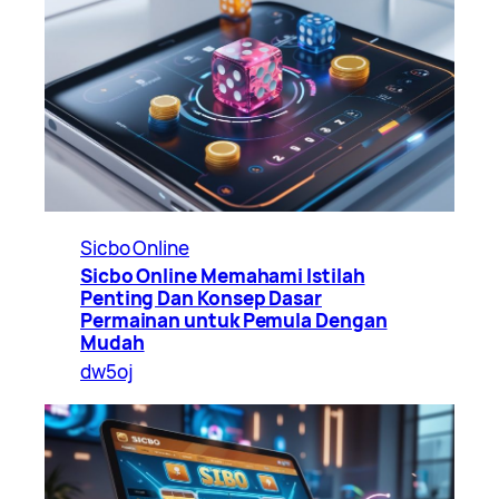
Sicbo Online
Sicbo Online Memahami Istilah
Penting Dan Konsep Dasar
Permainan untuk Pemula Dengan
Mudah
dw5oj