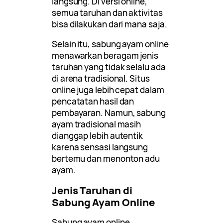
langsung. Di versi online,
semua taruhan dan aktivitas
bisa dilakukan dari mana saja.
Selain itu, sabung ayam online
menawarkan beragam jenis
taruhan yang tidak selalu ada
di arena tradisional. Situs
online juga lebih cepat dalam
pencatatan hasil dan
pembayaran. Namun, sabung
ayam tradisional masih
dianggap lebih autentik
karena sensasi langsung
bertemu dan menonton adu
ayam.
Jenis Taruhan di
Sabung Ayam Online
Sabung ayam online