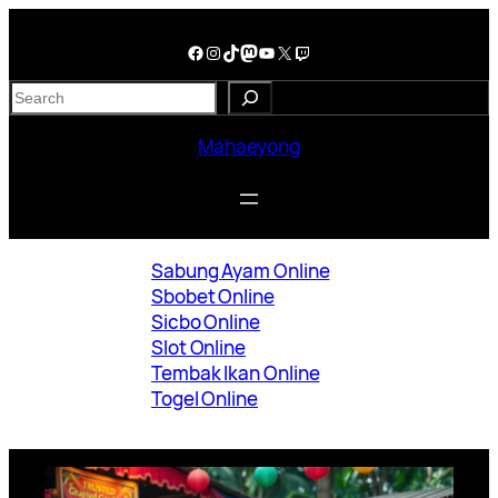
Skip
to
Facebook
Instagram
TikTok
Mastodon
YouTube
X
Twitch
content
S
e
a
Mahaeyong
r
c
h
Sabung Ayam Online
Sbobet Online
Sicbo Online
Slot Online
Tembak Ikan Online
Togel Online