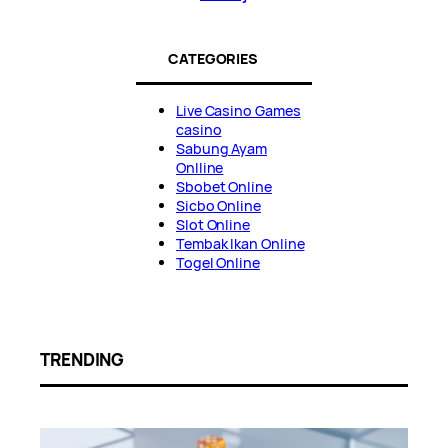
CATEGORIES
Live Casino Games
casino
Sabung Ayam
Onlline
Sbobet Online
Sicbo Online
Slot Online
Tembak Ikan Online
Togel Online
TRENDING