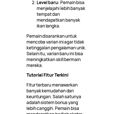
Level baru:
Pemain bisa
menjelajahi lebih banyak
tempat dan
mendapatkan banyak
ikan langka.
Pemain disarankan untuk
mencoba varian ini agar tidak
ketinggalan pengalaman unik.
Selain itu, varian baru ini bisa
meningkatkan skill bermain
mereka.
Tutorial Fitur Terkini
Fitur terbaru menawarkan
banyak kemudahan dan
keuntungan. Salah satunya
adalah sistem bonus yang
lebih canggih. Pemain bisa