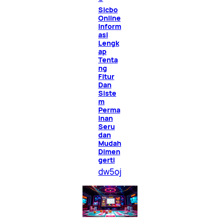
Sicbo
Online
Inform
asi
Lengk
ap
Tenta
ng
Fitur
Dan
Siste
m
Perma
inan
Seru
dan
Mudah
Dimen
gerti
dw5oj