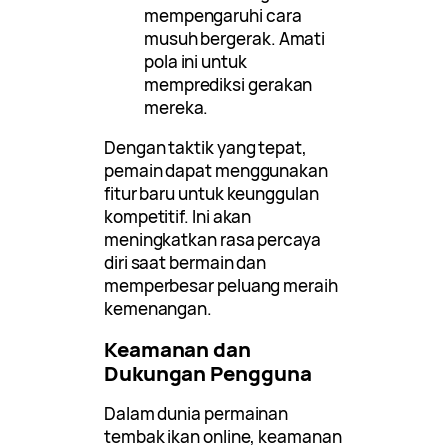
mempengaruhi cara
musuh bergerak. Amati
pola ini untuk
memprediksi gerakan
mereka.
Dengan taktik yang tepat,
pemain dapat menggunakan
fitur baru untuk keunggulan
kompetitif. Ini akan
meningkatkan rasa percaya
diri saat bermain dan
memperbesar peluang meraih
kemenangan.
Keamanan dan
Dukungan Pengguna
Dalam dunia permainan
tembak ikan online, keamanan