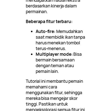
mendapatkan hadiah ekstra
berdasarkan kinerja dalam
permainan.
Beberapa fitur terbaru:
Auto-fire:
Memudahkan
saat membidik ikan tanpa
harus menekan tombol
terus-menerus.
Multiplayer mode:
Bisa
bermain bersamaan
dengan teman atau
pemain lain.
Tutorial ini membantu pemain
memahami cara
menggunakan fitur, sehingga
mereka bisa mengejar skor
tinggi. Pastikan untuk
mengeksplorasi semua fitur ini