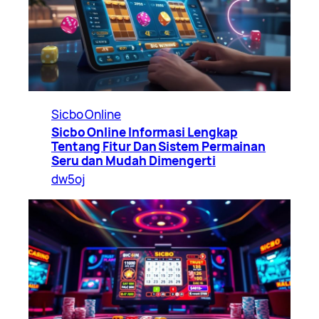
Sicbo Online
Sicbo Online Informasi Lengkap
Tentang Fitur Dan Sistem Permainan
Seru dan Mudah Dimengerti
dw5oj