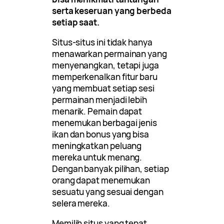
serta keseruan yang berbeda
setiap saat.
Situs-situs ini tidak hanya
menawarkan permainan yang
menyenangkan, tetapi juga
memperkenalkan fitur baru
yang membuat setiap sesi
permainan menjadi lebih
menarik. Pemain dapat
menemukan berbagai jenis
ikan dan bonus yang bisa
meningkatkan peluang
mereka untuk menang.
Dengan banyak pilihan, setiap
orang dapat menemukan
sesuatu yang sesuai dengan
selera mereka.
Memilih situs yang tepat