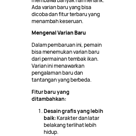
membawa banyak hal menarik.
Ada varian baru yang bisa
dicoba dan fitur terbaru yang
menambah keseruan.
Mengenal Varian Baru
Dalam pembaruan ini, pemain
bisa menemukan varian baru
dari permainan tembak ikan.
Varian ini menawarkan
pengalaman baru dan
tantangan yang berbeda.
Fitur baru yang
ditambahkan:
Desain grafis yang lebih
baik:
Karakter dan latar
belakang terlihat lebih
hidup.