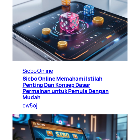
Sicbo Online
Sicbo Online Memahami Istilah
Penting Dan Konsep Dasar
Permainan untuk Pemula Dengan
Mudah
dw5oj