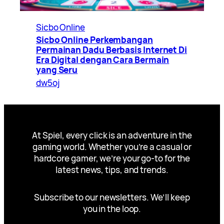
Sicbo Online
Sicbo Online Perkembangan
Permainan Dadu Berbasis Internet Di
Era Digital dengan Cara Bermain
yang Seru
dw5oj
At Spiel, every click is an adventure in the
gaming world. Whether you’re a casual or
hardcore gamer, we’re your go-to for the
latest news, tips, and trends.
Subscribe to our newsletters. We’ll keep
you in the loop.