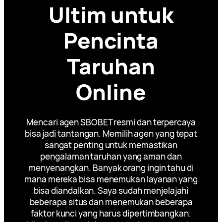
Ultim untuk
Pencinta
Taruhan
Online
Mencari agen SBOBET resmi dan terpercaya
bisa jadi tantangan. Memilih agen yang tepat
sangat penting untuk memastikan
pengalaman taruhan yang aman dan
menyenangkan. Banyak orang ingin tahu di
mana mereka bisa menemukan layanan yang
bisa diandalkan. Saya sudah menjelajahi
beberapa situs dan menemukan beberapa
faktor kunci yang harus dipertimbangkan.