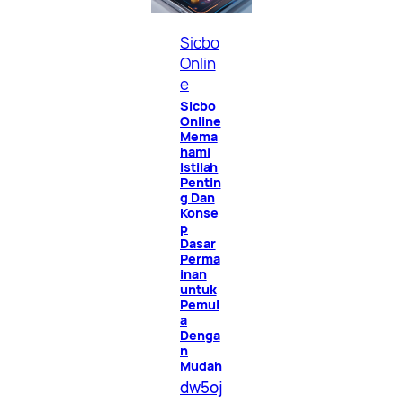
Sicbo
Onlin
e
Sicbo
Online
Mema
hami
Istilah
Pentin
g Dan
Konse
p
Dasar
Perma
inan
untuk
Pemul
a
Denga
n
Mudah
dw5oj