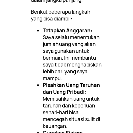
Berikut beberapa langkah
yang bisa diambil:
Tetapkan Anggaran:
Saya selalu menentukan
jumlah uang yang akan
saya gunakan untuk
bermain. Ini membantu
saya tidak menghabiskan
lebih dari yang saya
mampu.
Pisahkan Uang Taruhan
dan Uang Pribadi:
Memisahkan uang untuk
taruhan dan keperluan
sehari-hari bisa
mencegah situasi sulit di
keuangan.
Gunakan Sistem