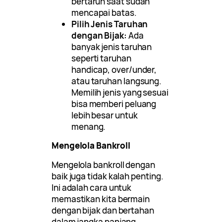
bertaruh saat sudah
mencapai batas.
Pilih Jenis Taruhan
dengan Bijak:
Ada
banyak jenis taruhan
seperti taruhan
handicap, over/under,
atau taruhan langsung.
Memilih jenis yang sesuai
bisa memberi peluang
lebih besar untuk
menang.
Mengelola Bankroll
Mengelola bankroll dengan
baik juga tidak kalah penting.
Ini adalah cara untuk
memastikan kita bermain
dengan bijak dan bertahan
dalam jangka panjang.