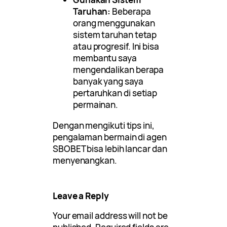
Taruhan:
Beberapa
orang menggunakan
sistem taruhan tetap
atau progresif. Ini bisa
membantu saya
mengendalikan berapa
banyak yang saya
pertaruhkan di setiap
permainan.
Dengan mengikuti tips ini,
pengalaman bermain di agen
SBOBET bisa lebih lancar dan
menyenangkan.
Leave a Reply
Your email address will not be