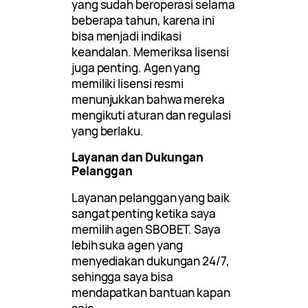
yang sudah beroperasi selama
beberapa tahun, karena ini
bisa menjadi indikasi
keandalan. Memeriksa lisensi
juga penting. Agen yang
memiliki lisensi resmi
menunjukkan bahwa mereka
mengikuti aturan dan regulasi
yang berlaku.
Layanan dan Dukungan
Pelanggan
Layanan pelanggan yang baik
sangat penting ketika saya
memilih agen SBOBET. Saya
lebih suka agen yang
menyediakan dukungan 24/7,
sehingga saya bisa
mendapatkan bantuan kapan