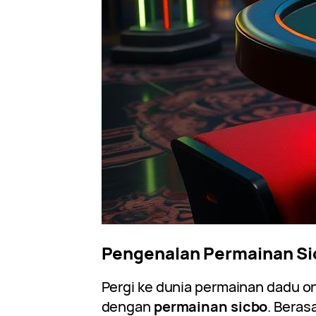
Pengenalan Permainan Si
Pergi ke dunia permainan dadu o
dengan
permainan sicbo
. Beras