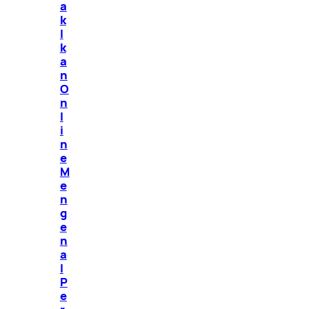
a
k
I
k
a
n
O
n
l
i
n
e
M
e
n
g
e
n
a
l
P
e