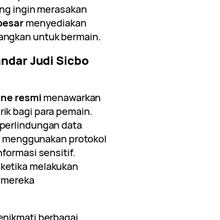
ang ingin merasakan
besar
menyediakan
angkan untuk bermain.
ndar Judi Sicbo
ine resmi
menawarkan
ik bagi para pemain.
perlindungan data
mi menggunakan protokol
formasi sensitif.
ketika melakukan
i mereka
enikmati berbagai