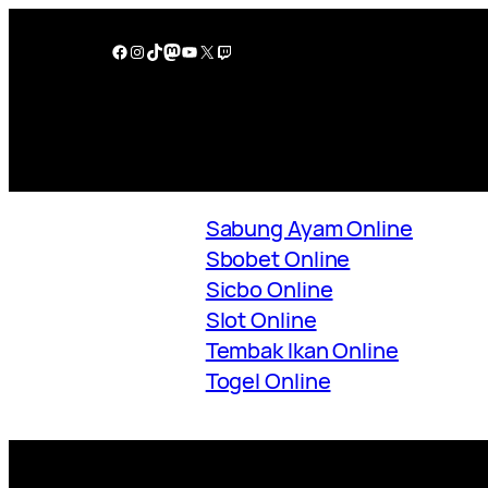
Skip
to
Facebook
Instagram
TikTok
Mastodon
YouTube
X
Twitch
content
Sabung Ayam Online
Sbobet Online
Sicbo Online
Slot Online
Tembak Ikan Online
Togel Online