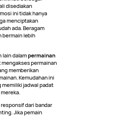
li disediakan
omosi ini tidak hanya
uga menciptakan
sudah ada. Beragam
 bermain lebih
n lain dalam
permainan
at mengakses permainan
 yang memberikan
rmainan. Kemudahan ini
 memiliki jadwal padat
i mereka.
 responsif dari bandar
nting. Jika pemain