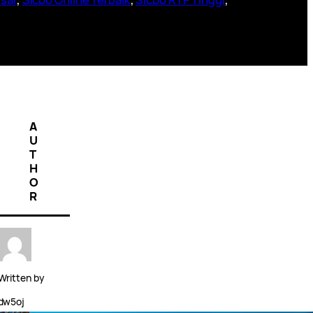
A
U
T
H
O
R
Written by
dw5oj