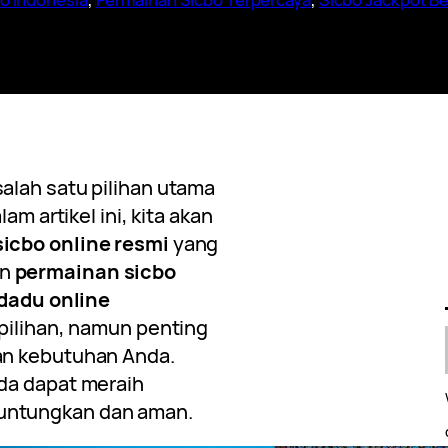
salah satu pilihan utama
am artikel ini, kita akan
sicbo online resmi
yang
in
permainan sicbo
 dadu online
pilihan, namun penting
an kebutuhan Anda.
da dapat meraih
untungkan dan aman.