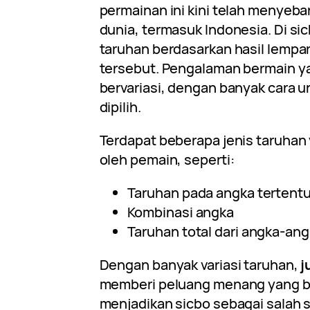
permainan ini kini telah menyeba
dunia, termasuk Indonesia. Di s
taruhan berdasarkan hasil lempa
tersebut. Pengalaman bermain y
bervariasi, dengan banyak cara u
dipilih.
Terdapat beberapa jenis taruhan
oleh pemain, seperti:
Taruhan pada angka tertent
Kombinasi angka
Taruhan total dari angka-an
Dengan banyak variasi taruhan,
j
memberi peluang menang yang be
menjadikan sicbo sebagai salah s