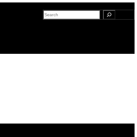
S
e
a
r
c
h