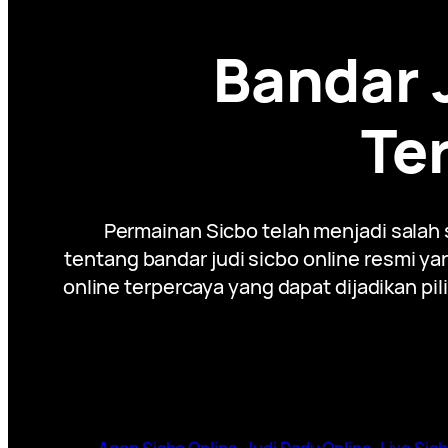
Bandar 
Te
Permainan Sicbo telah menjadi salah s
tentang bandar judi sicbo online resmi y
online terpercaya yang dapat dijadikan p
Agen Sicbo Online
, 
Judi Dadu Online
, 
Live Sic