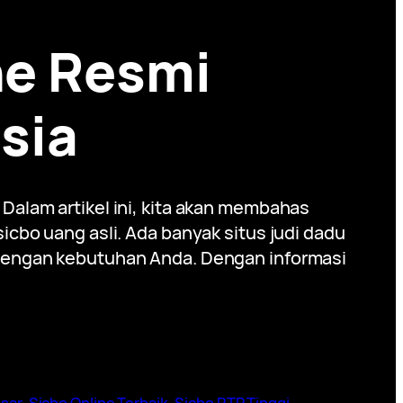
ne Resmi
sia
 Dalam artikel ini, kita akan membahas
cbo uang asli. Ada banyak situs judi dadu
i dengan kebutuhan Anda. Dengan informasi
sar
, 
Sicbo Online Terbaik
, 
Sicbo RTP Tinggi
, 