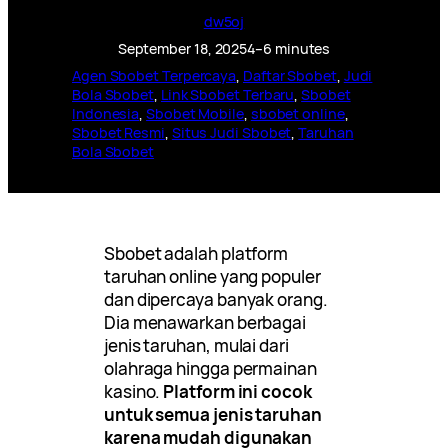
dw5oj
September 18, 2025
4–6 minutes
Agen Sbobet Terpercaya
, 
Daftar Sbobet
, 
Judi
Bola Sbobet
, 
Link Sbobet Terbaru
, 
Sbobet
Indonesia
, 
Sbobet Mobile
, 
sbobet online
, 
Sbobet Resmi
, 
Situs Judi Sbobet
, 
Taruhan
Bola Sbobet
Sbobet adalah platform
taruhan online yang populer
dan dipercaya banyak orang.
Dia menawarkan berbagai
jenis taruhan, mulai dari
olahraga hingga permainan
kasino.
Platform ini cocok
untuk semua jenis taruhan
karena mudah digunakan