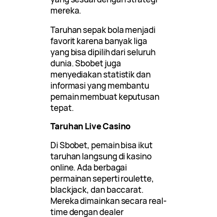
mereka.
Taruhan sepak bola menjadi
favorit karena banyak liga
yang bisa dipilih dari seluruh
dunia. Sbobet juga
menyediakan statistik dan
informasi yang membantu
pemain membuat keputusan
tepat.
Taruhan Live Casino
Di Sbobet, pemain bisa ikut
taruhan langsung di kasino
online. Ada berbagai
permainan seperti roulette,
blackjack, dan baccarat.
Mereka dimainkan secara real-
time dengan dealer