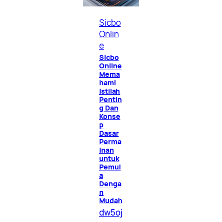
Sicbo
Onlin
e
Sicbo
Online
Mema
hami
Istilah
Pentin
g Dan
Konse
p
Dasar
Perma
inan
untuk
Pemul
a
Denga
n
Mudah
dw5oj