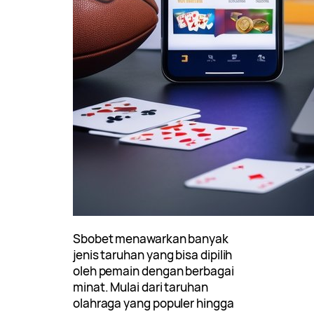
Sbobet menawarkan banyak
jenis taruhan yang bisa dipilih
oleh pemain dengan berbagai
minat. Mulai dari taruhan
olahraga yang populer hingga