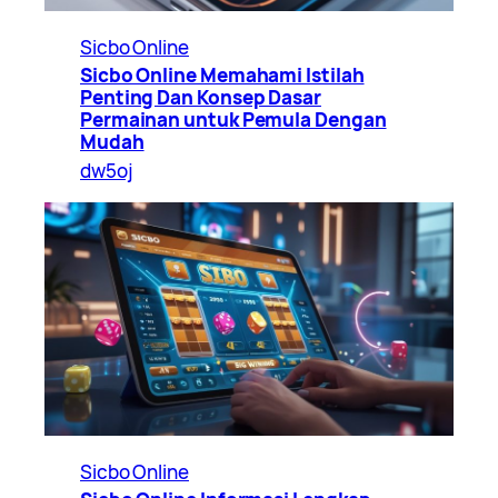
Sicbo Online
Sicbo Online Memahami Istilah
Penting Dan Konsep Dasar
Permainan untuk Pemula Dengan
Mudah
dw5oj
Sicbo Online