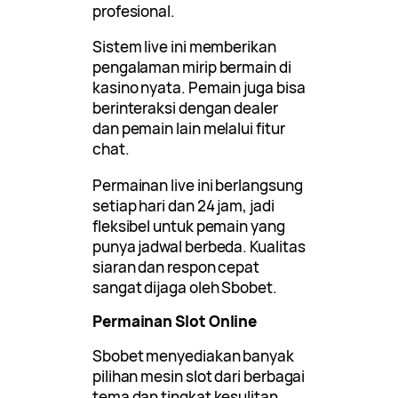
profesional.
Sistem live ini memberikan
pengalaman mirip bermain di
kasino nyata. Pemain juga bisa
berinteraksi dengan dealer
dan pemain lain melalui fitur
chat.
Permainan live ini berlangsung
setiap hari dan 24 jam, jadi
fleksibel untuk pemain yang
punya jadwal berbeda. Kualitas
siaran dan respon cepat
sangat dijaga oleh Sbobet.
Permainan Slot Online
Sbobet menyediakan banyak
pilihan mesin slot dari berbagai
tema dan tingkat kesulitan.