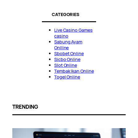
CATEGORIES
Live Casino Games
casino
Sabung Ayam
Onlline
Sbobet Online
Sicbo Online
Slot Online
Tembak Ikan Online
Togel Online
TRENDING