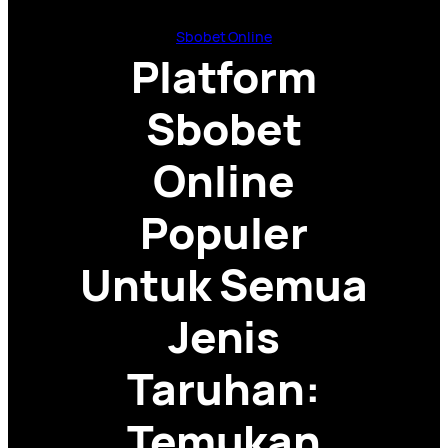
Sbobet Online
Platform
Sbobet
Online
Populer
Untuk Semua
Jenis
Taruhan:
Temukan