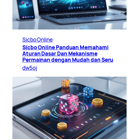
Sicbo Online
Sicbo Online Panduan Memahami
Aturan Dasar Dan Mekanisme
Permainan dengan Mudah dan Seru
dw5oj