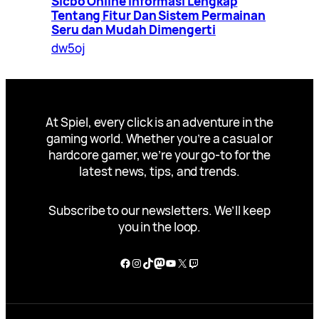
Sicbo Online Informasi Lengkap
Tentang Fitur Dan Sistem Permainan
Seru dan Mudah Dimengerti
dw5oj
At Spiel, every click is an adventure in the
gaming world. Whether you’re a casual or
hardcore gamer, we’re your go-to for the
latest news, tips, and trends.
Subscribe to our newsletters. We’ll keep
you in the loop.
Facebook
Instagram
TikTok
Mastodon
YouTube
X
Twitch