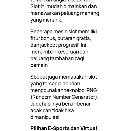
Slot ini mudah dimainkan dan
menawarkan peluang menang
yang menarik.
Beberapa mesin slot memiliki
fitur bonus, putaran gratis,
dan jackpot progresif. Ini
menambah keseruan dan
peluang tambahan bagi
pemain.
Sbobet juga memastikan slot
yang tersedia adil dan
menggunakan teknologi RNG
(Random Number Generator).
Jadi, hasilnya benar-benar
acak dan tidak bisa
dimanipulasi.
Pilihan E-Sports dan Virtual