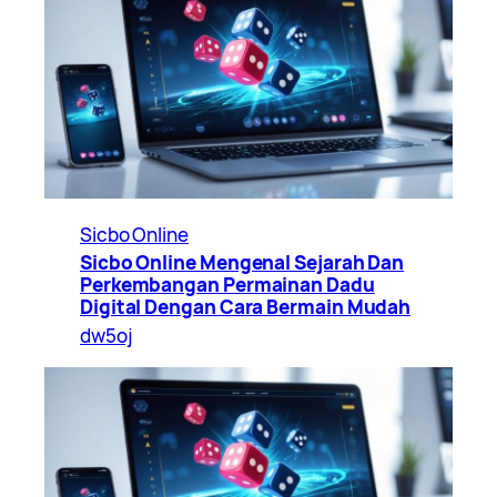
Sicbo Online
Sicbo Online Mengenal Sejarah Dan
Perkembangan Permainan Dadu
Digital Dengan Cara Bermain Mudah
dw5oj