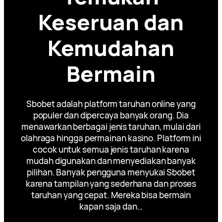
Keseruan dan
Kemudahan
Bermain
Sbobet adalah platform taruhan online yang
populer dan dipercaya banyak orang. Dia
menawarkan berbagai jenis taruhan, mulai dari
olahraga hingga permainan kasino. Platform ini
cocok untuk semua jenis taruhan karena
mudah digunakan dan menyediakan banyak
pilihan. Banyak pengguna menyukai Sbobet
karena tampilan yang sederhana dan proses
taruhan yang cepat. Mereka bisa bermain
kapan saja dan…