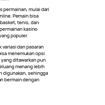
 permainan, mulai dari
nline. Pemain bisa
basket, tenis, dan
a permainan kasino
 yang populer.
 variasi dan pasaran
bisa menemukan opsi
 yang ditawarkan pun
peluang menang lebih
ah digunakan, sehingga
an bermain dengan