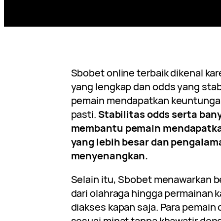
Sbobet online terbaik dikenal ka
yang lengkap dan odds yang stab
pemain mendapatkan keuntungan
pasti.
Stabilitas odds serta ban
membantu pemain mendapatka
yang lebih besar dan pengalam
menyenangkan.
Selain itu, Sbobet menawarkan b
dari olahraga hingga permainan 
diakses kapan saja. Para pemain
sesuai minat tanpa khawatir de