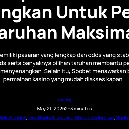
ngkan Untuk P
aruhan Maksim
 memiliki pasaran yang lengkap dan odds yang st
 odds serta banyaknya pilihan taruhan membant
menyenangkan. Selain itu, Sbobet menawarkan be
permainan kasino yang mudah diakses kapan…
dw5oj
May 21, 2026
2–3 minutes
 Bola Sbobet
, 
Link Sbobet Terbaru
, 
Sbobet Indonesia
, 
Sbobe