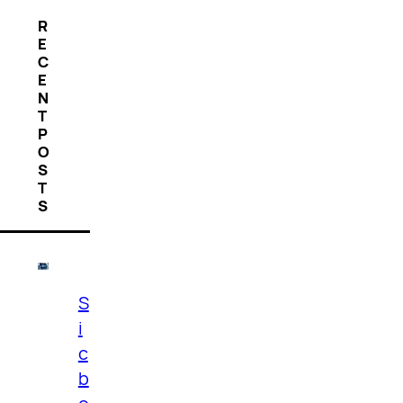
R
E
C
E
N
T
P
O
S
T
S
S
i
c
b