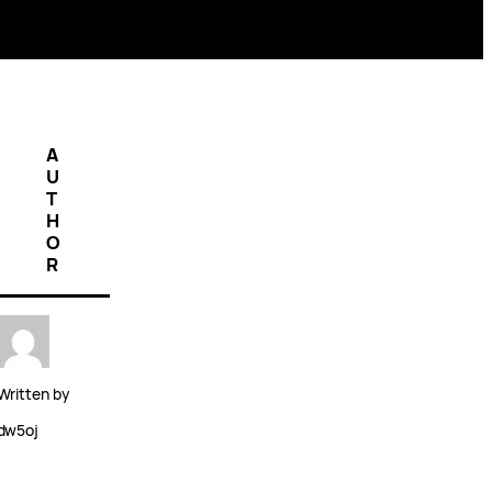
A
U
T
H
O
R
Written by
dw5oj