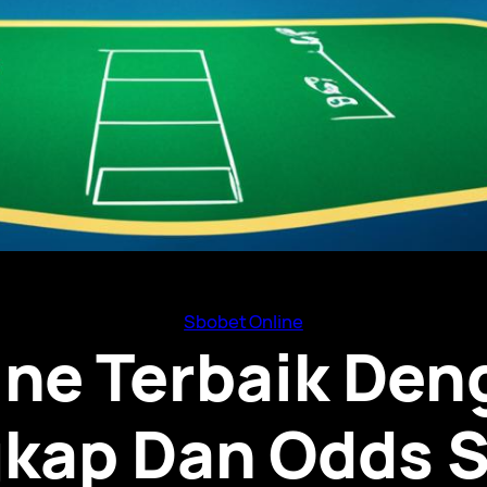
Sbobet Online
ine Terbaik Den
kap Dan Odds S