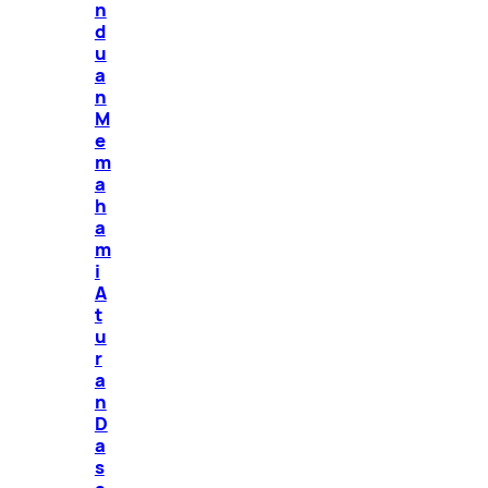
n
d
u
a
n
M
e
m
a
h
a
m
i
A
t
u
r
a
n
D
a
s