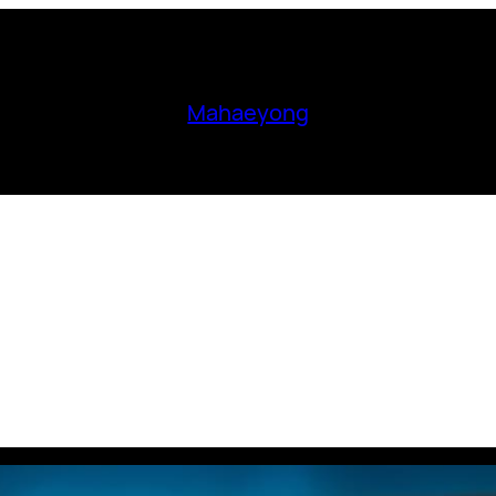
Mahaeyong