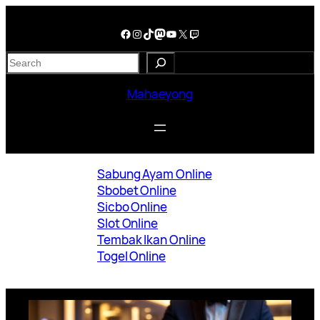
Skip
to
Facebook
Instagram
TikTok
Mastodon
YouTube
X
Twitch
content
S
e
a
Mahaeyong
r
c
h
Sabung Ayam Online
Sbobet Online
Sicbo Online
Slot Online
Tembak Ikan Online
Togel Online