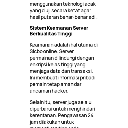
menggunakan teknologi acak
yang diuji secara ketat agar
hasil putaran benar-benar adil.
Sistem Keamanan Server
Berkualitas Tinggi
Keamanan adalah hal utama di
Sicbo online. Server
permainan dilindungi dengan
enkripsi kelas tinggi yang
menjaga data dan transaksi.
Ini membuat informasi pribadi
pemain tetap aman dari
ancaman hacker.
Selain itu, server juga selalu
diperbarui untuk menghindari
kerentanan. Pengawasan 24
jam dilakukan untuk