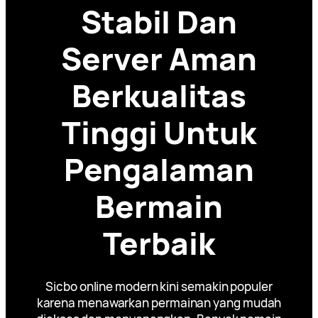
Stabil Dan
Server Aman
Berkualitas
Tinggi Untuk
Pengalaman
Bermain
Terbaik
Sicbo online modern kini semakin populer
karena menawarkan permainan yang mudah