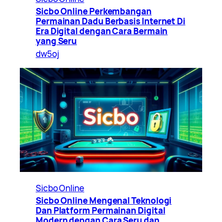
Sicbo Online Perkembangan
Permainan Dadu Berbasis Internet Di
Era Digital dengan Cara Bermain
yang Seru
dw5oj
Sicbo Online
Sicbo Online Mengenal Teknologi
Dan Platform Permainan Digital
Modern dengan Cara Seru dan