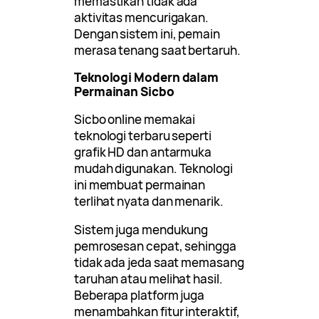
memastikan tidak ada
aktivitas mencurigakan.
Dengan sistem ini, pemain
merasa tenang saat bertaruh.
Teknologi Modern dalam
Permainan Sicbo
Sicbo online memakai
teknologi terbaru seperti
grafik HD dan antarmuka
mudah digunakan. Teknologi
ini membuat permainan
terlihat nyata dan menarik.
Sistem juga mendukung
pemrosesan cepat, sehingga
tidak ada jeda saat memasang
taruhan atau melihat hasil.
Beberapa platform juga
menambahkan fitur interaktif,