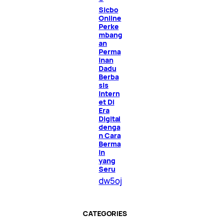
Sicbo
Online
Perke
mbang
an
Perma
inan
Dadu
Berba
sis
Intern
et Di
Era
Digital
denga
n Cara
Berma
in
yang
Seru
dw5oj
CATEGORIES