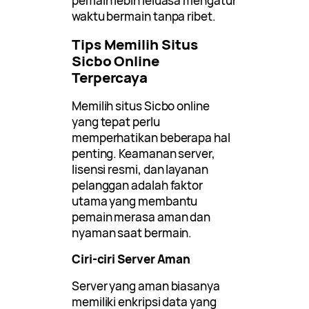
pemain lebih leluasa mengatur
waktu bermain tanpa ribet.
Tips Memilih Situs
Sicbo Online
Terpercaya
Memilih situs Sicbo online
yang tepat perlu
memperhatikan beberapa hal
penting. Keamanan server,
lisensi resmi, dan layanan
pelanggan adalah faktor
utama yang membantu
pemain merasa aman dan
nyaman saat bermain.
Ciri-ciri Server Aman
Server yang aman biasanya
memiliki enkripsi data yang