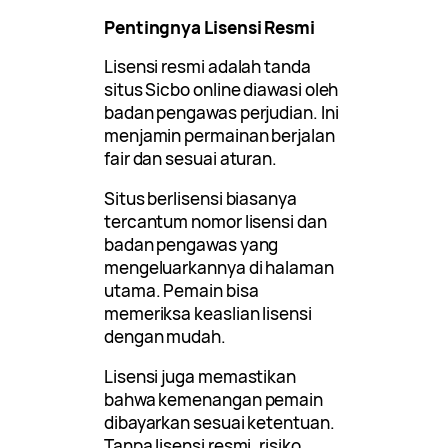
Pentingnya Lisensi Resmi
Lisensi resmi adalah tanda
situs Sicbo online diawasi oleh
badan pengawas perjudian. Ini
menjamin permainan berjalan
fair dan sesuai aturan.
Situs berlisensi biasanya
tercantum nomor lisensi dan
badan pengawas yang
mengeluarkannya di halaman
utama. Pemain bisa
memeriksa keaslian lisensi
dengan mudah.
Lisensi juga memastikan
bahwa kemenangan pemain
dibayarkan sesuai ketentuan.
Tanpa lisensi resmi, risiko