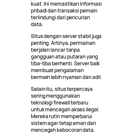
kuat. Ini memastikan informasi
pribadi dan transaksi pemain
terlindungi dari pencurian
data.
Situs dengan server stabil juga
penting. Artinya, permainan
berjalan lancar tanpa
gangguan atau putaran yang
tiba-tiba berhenti. Server baik
membuat pengalaman
bermain lebih nyaman dan adil.
Selain itu, situs terpercaya
sering menggunakan
teknologi firewall terbaru
untuk mencegah akses ilegal.
Mereka rutin memperbarui
sistem agar tetap aman dan
mencegah kebocoran data.