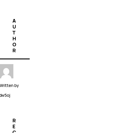
A
U
T
H
O
R
Written by
dw5oj
R
E
C