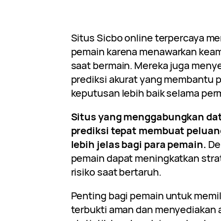
Situs Sicbo online terpercaya me
pemain karena menawarkan kea
saat bermain. Mereka juga menye
prediksi akurat yang membantu
keputusan lebih baik selama per
Situs yang menggabungkan dat
prediksi tepat membuat pelua
lebih jelas bagi para pemain.
Den
pemain dapat meningkatkan stra
risiko saat bertaruh.
Penting bagi pemain untuk memil
terbukti aman dan menyediakan a