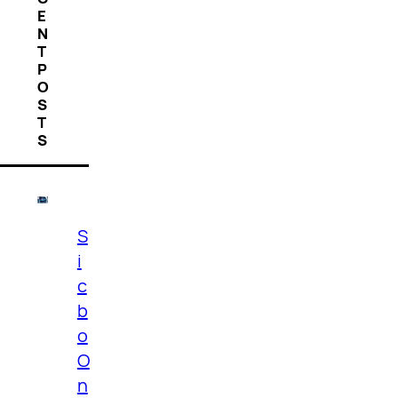
E
N
T
P
O
S
T
S
S
i
c
b
o
O
n