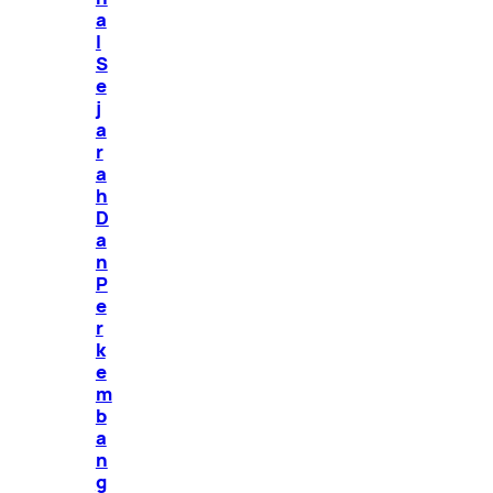
a
l
S
e
j
a
r
a
h
D
a
n
P
e
r
k
e
m
b
a
n
g