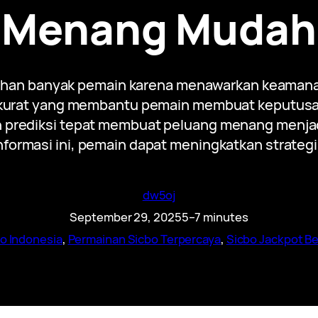
Menang Mudah
pilihan banyak pemain karena menawarkan keama
 akurat yang membantu pemain membuat keputusan
prediksi tepat membuat peluang menang menjadi
nformasi ini, pemain dapat meningkatkan strateg
dw5oj
September 29, 2025
5–7 minutes
bo Indonesia
, 
Permainan Sicbo Terpercaya
, 
Sicbo Jackpot Be